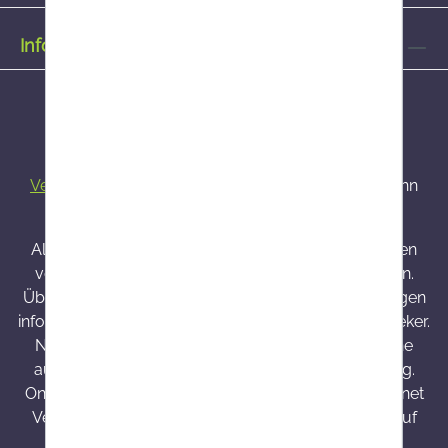
Informationen
Alle Preise inkl. gesetzl. Mehrwertsteuer zzgl.
Versandkosten
und ggf. Nachnahmegebühren, wenn
nicht anders angegeben.
Alle bei Onlineapo angebotenen Arzneimittel werden
von Österreich versendet und sind dort zugelassen.
Über Wirkung und mögliche unerwünschte Wirkungen
informieren Gebrauchsinformation, Arzt oder Apotheker.
Nahrungsergänzungsmittel sind kein Ersatz für eine
ausgewogene und abwechslungsreiche Ernährung.
Onlineapo.at ist eine in Österreich zugelassene Internet
Versandapotheke mit Hauptsitz in Österreich. Die auf
onlineapo.at zur Verfügung gestellten