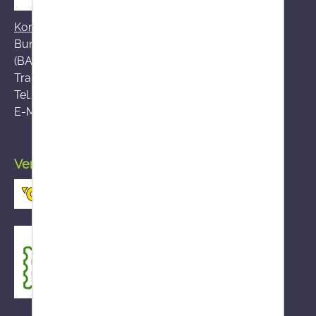
Kontakt zum BASG
Bundesamt für Sicherheit im Gesundheitswesen
(BASG), AGES-Medizinmarktaufsicht (AGES MEA)
Traisengasse 5, A-1200 Wien
Tel.:
+43 (0)50 555-36111
E-Mail:
fernabsatz@ages.at
Versand durch die österreichische Post