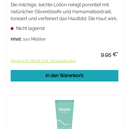
Die milchige, leichte Lotion reinigt porentief mit
natürlicher Olivenölseife und Hamamelisextrakt,
tonisiert und verfeinert das Hautbild. Die Haut wirkt
rein und frisch und ist optimal auf die
Nicht lagernd
darauffolgende Pflege vorbereitet. Für normale
und Misch-Haut.
Inhalt:
100 Milliliter
9,95 €*
Preise inkl. MwSt. zzgl. Versandkosten
In den Warenkorb