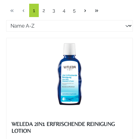
Seite
Seite
Seite
Seite
Seite
1
2
3
4
5
WELEDA 2IN1 ERFRISCHENDE REINIGUNG
LOTION