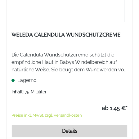
WELEDA CALENDULA WUNDSCHUTZCREME
Die Calendula Wundschutzcreme schützt die
empfindliche Haut in Babys Windelbereich auf
natürliche Weise. Sie beugt dem Wundwerden vor
und pflegt wirksam bei gereizter und geröteter
Lagernd
Haut. Mit wertvollem Mandelöl und Sesamöl.
Inhalt:
75 Milliliter
ab 1,45 €*
Preise inkl. MwSt. zzgl. Versandkosten
Details