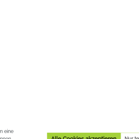
end.
speziell für die Gesundhe
Augen entwickelt wurde
15,50 €*
nkl. MwSt. zzgl. Versandkosten
Preise inkl. MwSt. zzgl. Versa
In den Warenkorb
In den Warenko
m eine
Alle Cookies akzeptieren
nnen.
Nur t