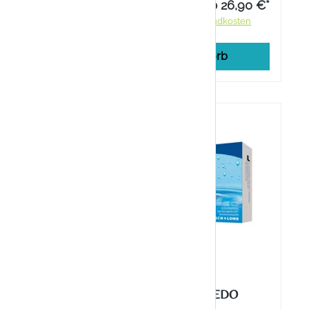
29,90 €*
ab 26,90 €*
ndkosten
Preise inkl. MwSt. zzgl. Versandkosten
rb
In den Warenkorb
ETTEN
ARTELAC COMPLETE EDO