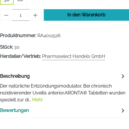
Produkt Anzahl: Gib den gewünschten Wert 
In den Warenkorb
Produktnummer:
RA4011526
Stück:
30
Hersteller/Vertrieb:
Pharmaselect Handels GmbH
Beschreibung
Der natürliche Entzündungsmodulator. Bei chronisch
rezidivierender Uveitis anterior.ARONTA® Tabletten wurden
speziell zur di…
Mehr
Bewertungen