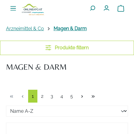
Zum Hauptinhalt springen
Warenko
Arzneimittel & Co
Magen & Darm
Produkte filtern
MAGEN & DARM
Seite
Seite
Seite
Seite
Seite
1
2
3
4
5