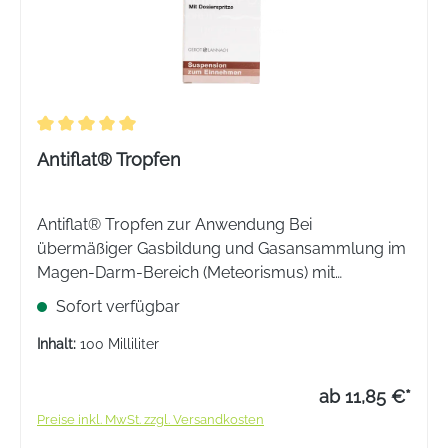
Durchschnittliche Bewertung von 5 von 5 Sternen
Antiflat® Tropfen
Antiflat® Tropfen zur Anwendung Bei
übermäßiger Gasbildung und Gasansammlung im
Magen-Darm-Bereich (Meteorismus) mit
funktionellen gastrointestinalen Beschwerden wie
Sofort verfügbar
Blähungen, Völlegefühl und Spannungsgefühl im
Oberbauch.
Inhalt:
100 Milliliter
ab 11,85 €*
Preise inkl. MwSt. zzgl. Versandkosten