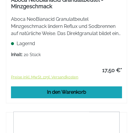
Minzgeschmack
Aboca NeoBianacid Granulatbeutel
Minzgeschmack lindern Reflux und Sodbrennen
auf natürliche Weise. Das Direktgranulat bildet eine
schützende Barriereschicht auf der Schleimhaut,
Lagernd
ohne die Magensäure zu hemmen.
Inhalt:
20 Stück
17,50 €*
Preise inkl. MwSt. zzgl. Versandkosten
In den Warenkorb