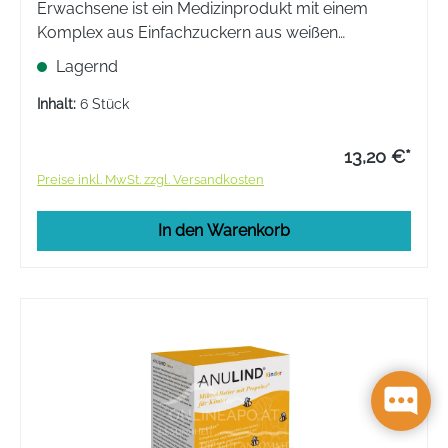
Erwachsene ist ein Medizinprodukt mit einem
Komplex aus Einfachzuckern aus weißen
Weintrauben und Mehrfachzuckern aus Aloe und
Lagernd
Eibisch, angereichert mit hydroglycerischem
Propolis.
Inhalt:
6 Stück
13,20 €*
Preise inkl. MwSt. zzgl. Versandkosten
In den Warenkorb