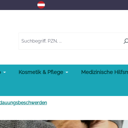
o
Kosmetik & Pflege
Medizinische Hilfsm
rdauungsbeschwerden