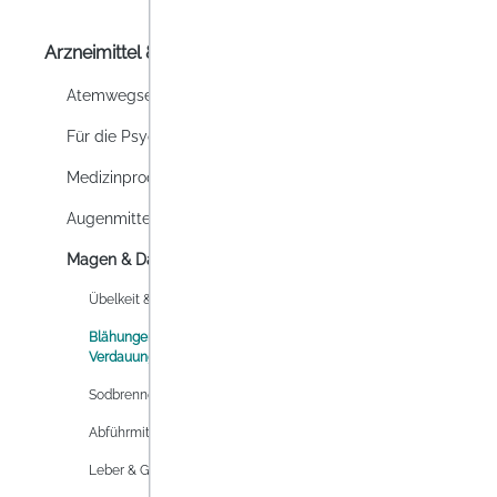
BLÄ
Arzneimittel & Co
Atemwegserkrankungen
Für die Psyche
Medizinprodukt
Augenmittel
Magen & Darm
Übelkeit & Schwindel
Blähungen &
Verdauungsbeschwerden
Sodbrennen
Abführmittel
Leber & Galle