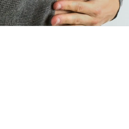
d Blähungen harmlos und von der Ernährung abhängig. Es ist
ass der Körper ab und zu Luft über den Darm "ablässt". Häufi
sfehler, die zu einem Zuviel an Luft im Bauch und Darm führ
Glück mit ein paar Umstellungen gut in den Griff zu bekomme
 süße und fettige Nahrungsmittel sind ebenso für Blähung