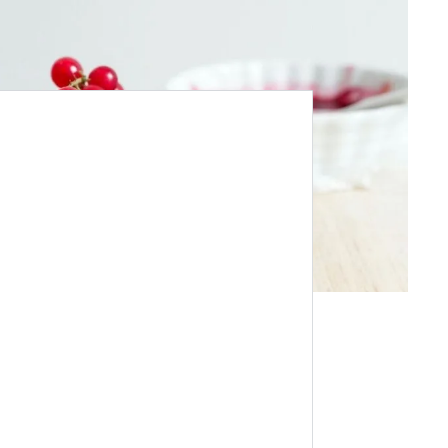
 ganz
g sind es
en. Diese
n.
en