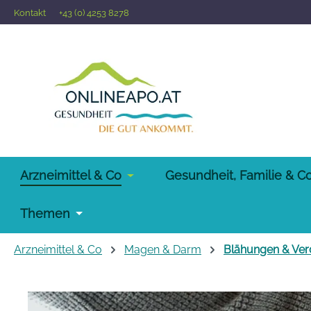
Kontakt
+43 (0) 4253 8278
 Hauptinhalt springen
Zur Suche springen
Zur Hauptnavigation springen
Arzneimittel & Co
Gesundheit, Familie & C
Themen
Arzneimittel & Co
Magen & Darm
Blähungen & Ve