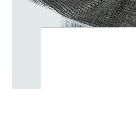
Meist sin
normal, d
Ernährung
sind zum 
Ungesunde