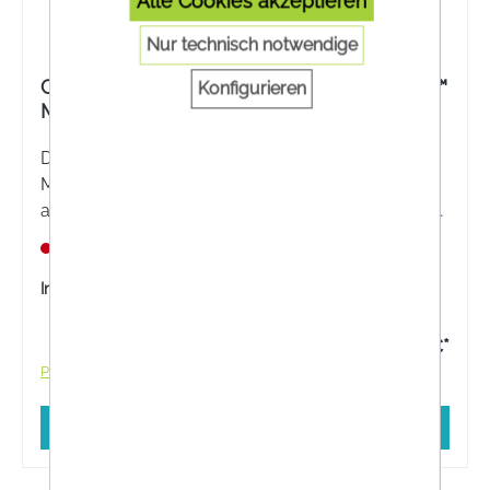
Alle Cookies akzeptieren
Nur technisch notwendige
Compeed® Multi-Wundpflaster SmartSkin™
Konfigurieren
Mittel
Die Hydrokolloid-Technologie im Compeed®
Multi-Wundpflaster SmartSkin™ bietet eine
angenehme Polsterung, die zur Schmerzlinderung
beiträgt. Für eine fortschrittliche und diskrete
Nicht lagernd
Wundversorgung.
Inhalt:
9 Stück
4,51 €*
Preise inkl. MwSt. zzgl. Versandkosten
In den Warenkorb