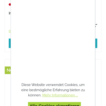
Heilungsprozess. Hartem Schorf und Narben wird
Nicht lagernd
so ideal vorgebeugt.
Inhalt:
9 Stück
5,00 €*
Preise inkl. MwSt. zzgl. Versandkosten
In den Warenkorb
Neu
Diese Website verwendet Cookies, um
eine bestmögliche Erfahrung bieten zu
können.
Mehr Informationen ...