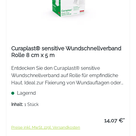
Curaplast® sensitive Wundschnellverband
Rolle 8 cm x 5 m
Entdecken Sie den Curaplast® sensitive
Wundschnellverband auf Rolle für empfindliche
Haut. Ideal zur Fixierung von Wundauflagen oder
als leichter Schutzverband. Atmungsaktiv,
Lagernd
hautfreundlich & einfach zuzuschneiden. Perfekt
für die Hausapotheke.
Inhalt:
1 Stück
14,07 €*
Preise inkl. MwSt. zzgl. Versandkosten