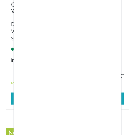
Cosmopor® E selbstklebender
Wundschnellverband steril, 7,2 x 5 cm
Der Cosmopor E selbstklebender
Wundschnellverband steril bietet zuverlässigen
Schutz für postoperative Wunden. Die sterile
Wundauflage ist hochsaugfähig und schirmt die
Lagernd
Wunde sicher vor Keimen und Schmutz ab.
Inhalt:
50 Stück
27,35 €*
Preise inkl. MwSt. zzgl. Versandkosten
In den Warenkorb
Neu