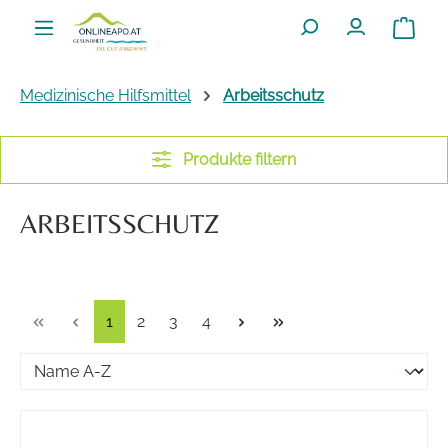
Zum Hauptinhalt springen
Warenko
Medizinische Hilfsmittel
Arbeitsschutz
Produkte filtern
ARBEITSSCHUTZ
Seite
Seite
Seite
Seite
1
2
3
4