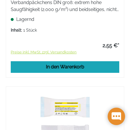
Verbandpäckchens DIN groß: extrem hohe
Saugfähigkeit (2.000 g/m²) und beidseitiges, nicht
haftendes PP-Antihaftvlies. Die weiche Viskose-
Lagernd
Vlies-Kompresse ist besonders hautschonend &
atmungsaktiv.
Inhalt:
1 Stück
2,55 €*
Preise inkl. MwSt. zzgl. Versandkosten
In den Warenkorb