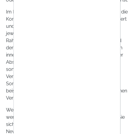
Im Rahmen eines
Bewerbungsverhältnisses
werden die
Kontaktdaten sowie die Bewerbungsdaten gespeichert
und verwendet, soweit und solange dies für den
jeweiligen Bewerbungszweck erforderlich oder im
Rahmen der Angemessenheit zweckdienlich ist. Wird
der Bewerbung nicht entsprochen, werden die Daten
innerhalb von sieben Monaten nach Bekanntgabe der
Absage gelöscht, sofern einer Löschung keine
sonstigen berechtigten Interessen des für die
Verarbeitung Verantwortlichen entgegenstehen.
Sonstiges berechtigtes Interesse in diesem Sinne ist
beispielsweise eine Beweispflicht in einem gerichtlichen
Verfahren.
Wenn Sie sich für den
Newsletter
bei uns anmelden,
werden Ihre Daten gespeichert und verwendet, bis Sie
sich vom Newsletter abmelden oder wir den
Newsletter kündigen. Ihre Einwilligung und die