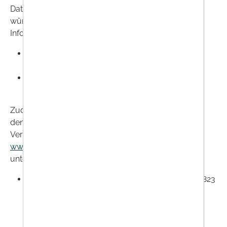
Daten über Ihr Amazon-Konto oder Paypal-Konto
wünschen, teilen wir die hierzu erforderlichen
Informationen direkt mit Amazon oder Paypal.
Amazon Payments Europe, S.C.A.38 avenue J.F.
Kennedy, L-1855 Luxembourg,
PayPal (Europe) S.à.r.l. et Cie, S.C.A, 22-24
Boulevard Royal L-2449, Luxemburg.
Zudem teilen wir die erforderlichen Daten, um Ihnen
den Käuferschutz von Trusted Shops zu bieten.
Verantwortliche Stelle für die Seite
www.trustedshops.at
sowie die Facebook-Fanpage
unter
www.facebook.com/trustedshops
ist:
Trusted Shops AG, Subbelrather Straße 15c, 50823
Köln, Deutschland
Tel.: +43 1 311 94 10, E-Mail:
service@trustedshops.at