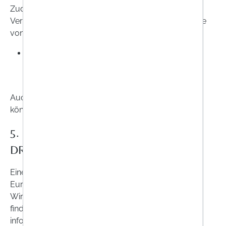
Zudem teilen wir die erforderlichen Daten mit dem
Versanddienstleister Österreichische Post AG, um die
von Ihnen gekauften Produkte zu versenden.
Österreichische Post AG Post-Kundenservice
Bahnsteggasse 17-23, 1210 Wien
https://www.post.at/i/c/datenschutz
Auch im Rahmen der Nutzung unserer Webseite
können Daten übermittelt werden, siehe Ziffer 7.
5. DATENÜBERMITTLUNG IN EIN
DRITTLAND
Eine Datenübermittlung an Länder außerhalb der
Europäischen Union (EU) bzw. des Europäischen
Wirtschaftsraums (EWR) in sogenannte Drittländer
findet nur statt, soweit wir Sie gesondert darüber
informieren.