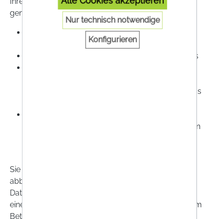
Alle Cookies akzeptieren
Ihre Daten werden für folgende Verarbeitungen
genutzt:
Nur technisch notwendige
Speicherung der von Ihnen zur Verfügung
Konfigurieren
gestellten Daten im Newslettersystem
Versand von Newsletter gemäß Ihres Wunsches
Tracking der Öffnungs- und Klickraten der
Newsletter zur Perfomance- und
Informationsoptimierung sowie Tracking von aus
dem Newsletter generierten Umsätzen
Wir können Ihnen auch eine einmalige
Erinnerungsmail zusenden, wenn Sie Produkte in
den Warenkorb gelegt haben und den
Bestellvorgang in der Folge nicht abschließen.
Sie können den Newsletters jederzeit kostenlos
abbestellen und die zugehörige Einwilligung zur
Datenverarbeitung widerrufen. Senden Sie uns dazu
eine E-Mail an die Adresse
info@onlineapo.at
mit dem
Betreff „Newsletter Austragung“. Sie können den