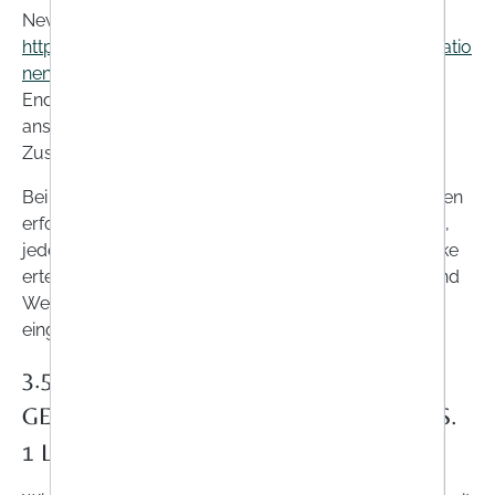
Newsletter auch unmittelbar auf der Seite
https://www.onlineapo.at/Footernavigation/Informatio
nen/Newsletter/
oder über einen Abmeldelink am
Ende jedes Newsletters abbestellen. Wir löschen
anschließend umgehend Ihre Daten im
Zusammenhang mit dem Newsletter-Versand.
Bei der Nutzung unserer Website können Sie über den
erforderlichen Umfang der Nutzung Ihre zusätzliche,
jederzeit widerrufliche, Einwilligung in weitere Zwecke
erteilen. Dies gilt insbesondere für Analysedienste und
Werbung- und Marketingdienste, sofern sie hierin
eingewilligt haben, Details siehe Ziffer 7.
3.5. VERARBEITUNG AUFGRUND
GESETZLICHER VORGABEN (ART. 6 ABS.
1 LIT. C DS-GVO)