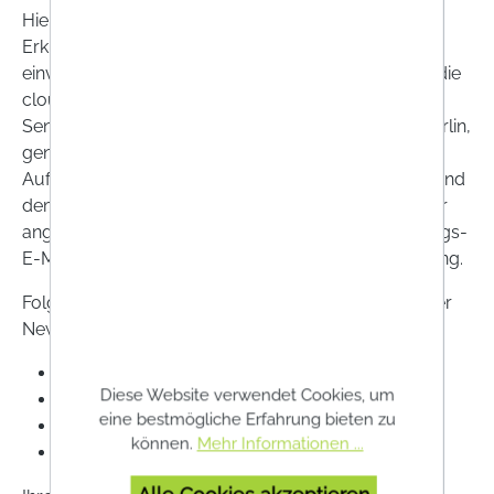
Hierfür benötigen wir Ihre E-Mail-Adresse und ihre
Erklärung, dass Sie mit dem Bezug des Newsletters
einverstanden sind. Um Newsletter zu senden wird die
cloudbasierte Drittanbietersoftware Brevo, der
Sendinblue GmbH, Köpenicker Straße 126, 10179 Berlin,
genutzt. Es existiert eine
Auftragsverarbeitungsvereinbarung zwischen uns und
dem Drittanbieter. Sobald Sie sich für den Newsletter
angemeldet haben, senden wir Ihnen ein Bestätigungs-
E-Mail mit einem Link zur Bestätigung der Anmeldung.
Folgende personenbezogene Daten werden bei einer
Newsletterregistrierung gespeichert:
E-Mail Adresse
Diese Website verwendet Cookies, um
Name (optional)
eine bestmögliche Erfahrung bieten zu
Vorname (optional)
können.
Mehr Informationen ...
Geschlecht (optional)