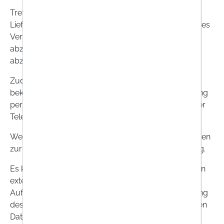
Treten Sie mit uns in ein Kontakt- oder
Lieferantenverhältnis, nutzen wir Ihre Daten, um dieses
Verhältnis zu begründen und zu erfüllen bzw.
abzuwickeln und ggf. – soweit einschlägig –
abzurechnen.
Zudem nutzen wir möglicherweise uns rechtmäßig
bekannt gewordene Daten zum Zwecke der Werbung
per Post und zudem per E-Mail (z.B. Newsletter) oder
Telefon, sofern Sie hierzu eingewilligt haben.
Wenn Sie sich bei uns bewerben, nutzen wir Ihre Daten
zur Prüfung und Entscheidung über Ihre Bewerbung.
Es kann auch erforderlich sein, dass wir Ihre Daten an
externe Dienstleister im Rahmen einer
Auftragsverarbeitung oder an Dritte, z.B. zur Erfüllung
des Vertrages, weitergeben. Ihre personenbezogenen
Daten werden wir weder an Dritte verkaufen noch