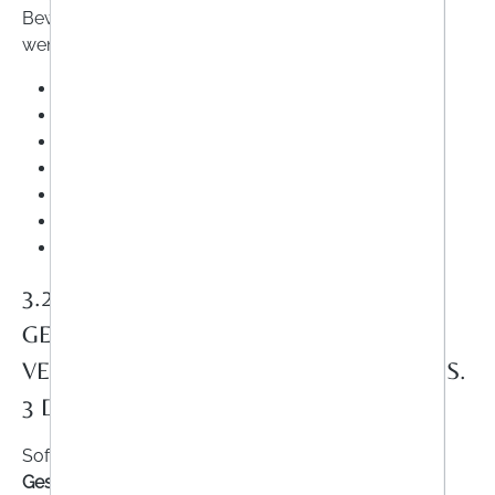
Bewerbungen. Folgende Daten werden gespeichert,
wenn Sie unser Kontaktformular nutzen:
Anrede
Vorname
Nachname
E-Mail-Adresse
Telefonnummer
Betreff
Kommentar bzw. Ihre Nachricht
3.2. ERFORDERLICHKEIT ZUR
GESUNDHEITSVORSORGE UND
VERSORGUNG (ART. 9 ABS. 2 LIT. H, ABS.
3 DS-GVO)
Sofern dies zur von Ihnen
gewünschten
Gesundheitsvorsorge und Versorgung
durch