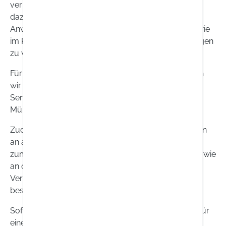
verpflichten unsere Auftragsverarbeiter vertraglich
dazu, Ihre Daten ausschließlich im Rahmen unserer
Anweisungen zur Erfüllung der Verpflichtungen sowie
im Rahmen der geltenden Gesetze und Bestimmungen
zu verarbeiten.
Für die Abwicklung von Kundenbestellungen nutzen
wir den Anbieter Sendcloud, einen Dienst der
Sendcloud GmbH, Fürstenrieder Str. 70, 80686
München.
Zudem erfolgt eine Übermittlung von Zahlungsdaten
an abwickelnde Bankinstitute/Zahlungsdienstleister
zum Zweck der Abbuchung des Einkaufspreises, sowie
an das mit der Lieferung beauftragte
Versandunternehmen, soweit dies zur Lieferung
bestellter Waren erforderlich ist.
Sofern Sie die Bezahlung und den Austausch Ihrer für
einen Einkauf erforderlichen personenbezogenen