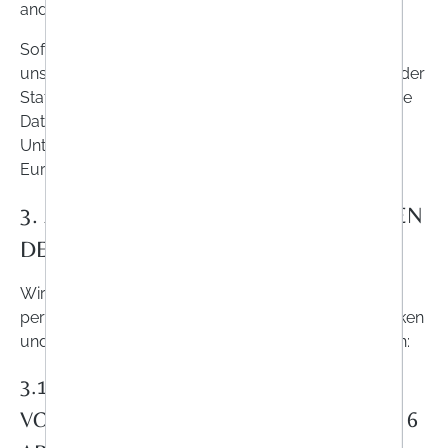
anderweitig vermarkten.
Sofern Sie in die Verwendung bestimmter Dienste
unserer Website eingewilligt haben, z.B. für Zwecke der
Statistik oder des Marketings (siehe Ziffer 7), kann eine
Datenübermittlung an die näher angeführten
Unternehmen in Drittländern außerhalb des
Europäischen Wirtschaftsraums erfolgen.
3. ZWECKE UND RECHTSGRUNDLAGEN
DER DATENVERARBEITUNG
Wir verarbeiten die vorab genannten
personenbezogenen Daten zu den folgenden Zwecken
und auf Grundlage der folgenden Rechtsgrundlagen:
3.1. ERFÜLLUNG VERTRAGLICHER /
VORVERTRAGLICHER PFLICHTEN (ART. 6