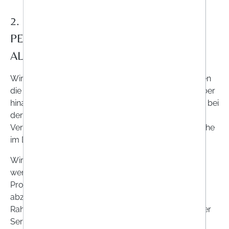
2. NUTZUNG UND WEITERGABE
PERSÖNLICHER DATEN IM
ALLGEMEINEN
Wir nutzen Ihre personenbezogenen Daten, um Ihnen
die Nutzung unserer Website zu ermöglichen. Darüber
hinaus erfolgen eine Verarbeitung und Übermittlung bei
der Nutzung unserer Website, soweit Sie in die
Verwendung entsprechender Dienste einwilligen, siehe
im Detail Ziffer 7.
Wir nutzen Ihre persönlichen Daten im Allgemeinen,
wenn Sie bei uns im Rahmen von ONLINEAPO.at
Produkte kaufen, um den Kauf abzuwickeln und
abzurechnen. Wir nutzen Ihre Daten zudem, im
Rahmen einer von Ihnen gewünschten Beratung oder
Serviceleistung.