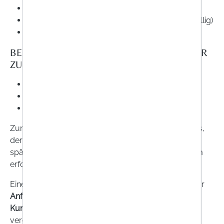
Interessen (freiwillig)
Zusätzliche Informationen zur Bestellung (freiwillig)
ausgewählte Waren und das Kaufdatum
BEI GEWERBLICHEN KUNDEN ERHEBEN WIR
ZUSÄTZLICH
Firma
Abteilung (freiwillig)
Umsatzsteuer-ID (freiwillig)
Zum Zweck der Abwicklung des Einkaufsvorganges,
der Prüfung einer korrekten Anmeldung und zur
späteren Vertragsabwicklung verarbeiten wir zudem
erforderliche Cookies mit den IP-Daten des Nutzers.
Eine Verarbeitung erfolgt auch, zur Bearbeitung Ihrer
Anfragen
und die
Anbahnung und Abwicklung von
Kunden- und Lieferbeziehungen
oder eines
vergleichbaren Kontaktverhältnisses sowie bei