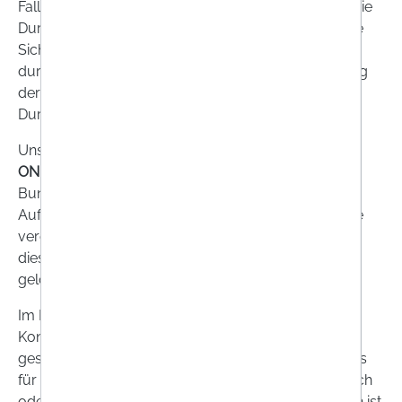
Falle einer Strafanzeige oder Strafverfolgung oder die
Durchsetzung von Ansprüchen gegen Personen, die
Sicherheits- oder Datenschutzverletzungen
durchführen, kann die Speicherung und Verwendung
der Daten bis zur abschließenden Klärung bzw.
Durchsetzung der Ansprüche erfolgen.
Unsere Aufzeichnungen über
Geschäftsfälle von
ONLINEAPO.at
werden gemäß der in § 132 Abs (1)
Bundesabgabenordnung geregelten
Aufbewahrungsfrist gespeichert (das sind zurzeit die
vergangenen sieben Wirtschaftsjahre). Nach Ablauf
dieser Aufbewahrungsfrist werden diese Daten
gelöscht.
Im Rahmen eines
Kontaktverhältnisses
werden die
Kontaktdaten sowie die Kommunikationsdaten
gespeichert und verwendet, soweit und solange dies
für den jeweiligen Kommunikationszweck erforderlich
oder im Rahmen der Angemessenheit zweckdienlich ist.