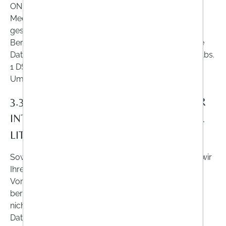
ONLINEAPO.at erforderlich ist (z.B. beim Kauf von
Medizinprodukten oder der Inanspruchnahme von
gesundheitsbezogenen Serviceleistungen und
Beratungen), können wir weitere personenbezogene
Daten, einschließlich Ihrer
Gesundheitsdaten
(Art. 9 Abs.
1 DS-GVO) im erforderlichen und angemessenen
Umfang verarbeiten.
3.3. VERARBEITUNG IM RAHMEN EINER
INTERESSENABWÄGUNG (ART. 6 ABS. 1
LIT. F DS-GVO)
Soweit für unsere Zwecke erforderlich, verarbeiten wir
Ihre Daten über die erforderliche Erfüllung des
Vorvertrages oder Vertrages hinaus zur Wahrung
berechtigter Interessen von uns oder Dritten, sofern
nicht Ihre Interessen an einem Unterbleiben der
Datenverarbeitung überwiegen: