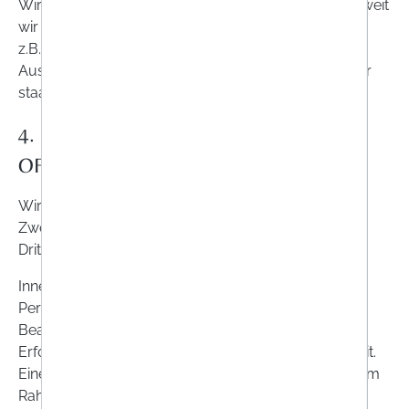
Wir verarbeiten Ihre personenbezogenen Daten, soweit
wir einer gesetzlichen Verpflichtung unterliegen, wie
z.B. den gesetzlichen Aufbewahrungspflichten oder
Auskunfts- oder Überwachungspflichten gegenüber
staatlichen Institutionen im Rahmen der Gesetze.
4. DATENÜBERMITTLUNG UND
OFFENLEGUNG
Wir werden keine personenbezogenen Daten zu
Zwecken der Werbung oder des Adresshandels an
Dritte übermitteln.
Innerhalb unserer Apotheke erhalten diejenigen
Personen Zugriff auf Ihre Daten, die mit der
Bearbeitung betraut sind im Rahmen der
Erforderlichkeit oder angemessener Zweckmäßigkeit.
Eine Weitergabe kann auch an externe Dienstleister im
Rahmen der Auftragsverarbeitung erfolgen. Wir