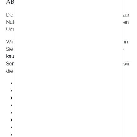
ABS. 1 LIT. B DS-GVO)
Die Verarbeitung personenbezogener Daten erfolgt zur
Nutzung unserer Webseite durch Sie im erforderlichen
Umfang.
Wir verarbeiten Ihre personenbezogenen Daten, wenn
Sie bei uns im Rahmen von ONLINEAPO.at
Produkte
kaufen
oder eine allgemeine
Beratungs- oder
Serviceleistung
in Anspruch nehmen. Dazu erheben wir
die folgenden Daten:
Name
Geburtsdatum
Adresse
E-Mailadresse
Zahlungsart
Versandart
Geschlecht (freiwillig)
Abweichende Lieferadresse (sofern einschlägig)