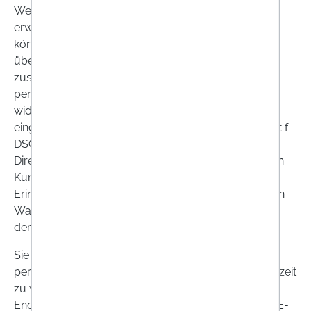
Wenn Sie bei uns Waren oder Dienstleistungen
erwerben und hierbei Ihre E-Mail-Adresse angeben,
können wir Ihnen zukünftig per E-Mail Informationen
über eigene ähnliche Produkte und Dienstleistungen
zusenden, sofern Sie dieser Verarbeitung Ihrer
personenbezogenen Daten nicht bei der Erhebung
widersprechen und nicht in der ECG-Liste der RTR
eingetragen sind (§ 174 Abs 4 TKG 2021; Art 6 Abs 1 lit f
DSGVO). Unser berechtigtes Interesse liegt in der
Direktwerbung und Kommunikation mit bestehenden
Kunden. Wir können Ihnen auch eine einmalige
Erinnerungsmail zusenden, wenn Sie Produkte in den
Warenkorb gelegt haben und den Bestellvorgang in
der Folge nicht abschließen.
Sie haben das Recht, der Verarbeitung Ihrer
personenbezogenen Daten zu Werbezwecken jederzeit
zu widersprechen, indem Sie den Abmeldelink am
Ende einer jeden Nachricht betätigen oder uns eine E-