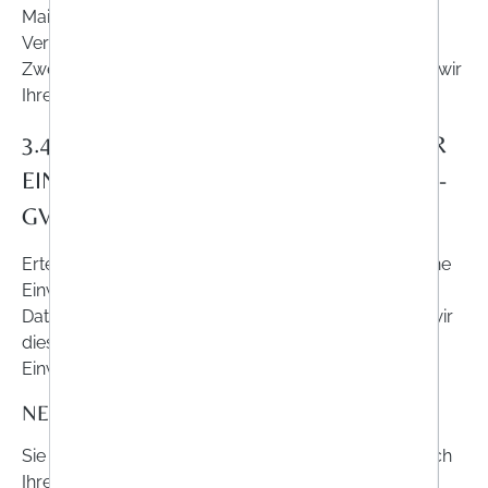
Mail an
info@onlineapo.at
zusenden. Wenn Sie der
Verarbeitung Ihrer personenbezogenen Daten für
Zwecke der Direktwerbung widersprechen, werden wir
Ihre Daten nicht mehr für diese Zwecke verarbeiten.
3.4. VERARBEITUNG IM RAHMEN IHRER
EINWILLIGUNG (ART. 6 ABS. 1 LIT. A DS-
GVO)
Erteilen Sie uns nach den bestehenden Vorgaben eine
Einwilligung in die Verarbeitung personenbezogener
Daten für einen bestimmten Zweck, so verarbeiten wir
diese Daten innerhalb der Einwilligung. Jede
Einwilligung ist jederzeit für die Zukunft widerruflich.
NEWSLETTER
Sie haben die Möglichkeit, über unsere Website durch
Ihre Einwilligung unseren Newsletter zu abonnieren.