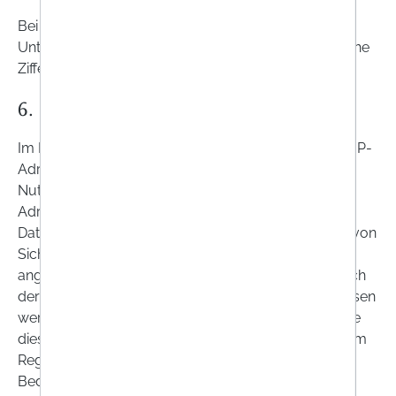
Bei der Nutzung unserer Website können Daten an
Unternehmen in Drittländern übermittelt werden, siehe
Ziffer 7.
6. DAUER DER DATENSPEICHERUNG
Im Rahmen der
Website-Nutzung
speichern wir die IP-
Adresse und Nutzungsdaten für die Dauer des
Nutzungsvorgangs. Darüber hinaus kann die IP-
Adresse gespeichert werden, soweit dies zur
Datensicherheit und Aufklärung oder Verhinderung von
Sicherheit- oder Datenschutzverletzungen
angemessen ist, wobei sich die Angemessenheit nach
der konkreten Bedrohungslage richtet. Die IP-Adressen
werden in diesem Falle nur so lange gespeichert, wie
dies für die vorgenannten Zwecke angemessen ist, im
Regelfall nur 7 Werktage und auch in besonderen
Bedrohungsfällen nicht über drei Monate hinaus. Im