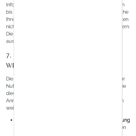
Informationen über die bisherige Versendung bleiben
bis zur Verjährung möglicher Unterlassungsansprüche
Ihrerseits gespeichert, jedoch verwenden wir die Daten
nicht mehr für die weitere Versendung von Newslettern.
Die Einzelheiten zur Datenverarbeitung ergeben sich
aus der jeweiligen Newsletter-Anmeldung.
7. BESONDERE VERARBEITUNG BEI
WEBSITENUTZUNG
Die Verarbeitung Ihrer personenbezogenen Daten zur
Nutzung unserer Webseite ist davon abhängig, ob Sie
diese mit oder ohne Anmeldung in Ihr Kundenkonto,
Anmeldung zum Newsletter oder Ihre Einwilligung in
weitere Zwecke vornehmen.
Bei der Nutzung unserer Website
ohne Anmeldung
und
ohne Einwilligung
in weitere Zwecke erheben
wir nur die personenbezogenen Daten