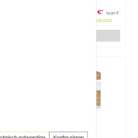
 €*
17,91 €*
23,90 €*
19,90 €*
ndkosten
Preise inkl. MwSt. zzgl. Versandkosten
rb
Details
10 %
echnisch notwendige
Konfigurieren