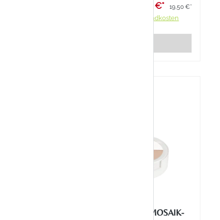
 €*
17,55 €*
23,90 €*
19,50 €*
ndkosten
Preise inkl. MwSt. zzgl. Versandkosten
Details
10 %
MASCARA
AVÈNE COUVRANCE MOSAIK-