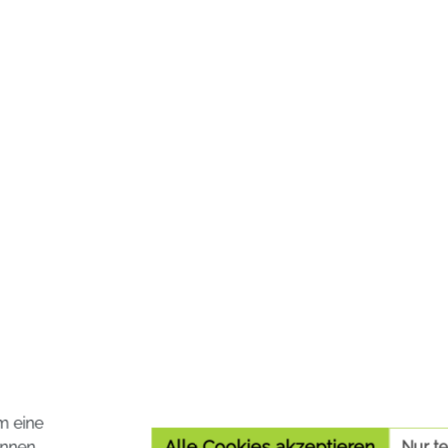
ab 17,91 €*
21,51
19,90 €*
nkl. MwSt. zzgl. Versandkosten
Preise inkl. MwSt. zzgl. Versa
Details
In den Warenko
10 %
m eine
Alle Cookies akzeptieren
nnen.
Nur t