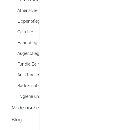
10 %
Ätherische Öle
Lippenpflege
Cellulite
Handpflege
Augenpflege
Für die Beine
AVÈN
Anti-Transpirants & Deos
GETÖ
PINK 
Badezusatz
Avène 
Hygiene und Körperpflege
Lippen
empfin
Medizinische Hilfsmittel
trocke
Nich
Blog
Inhalt: