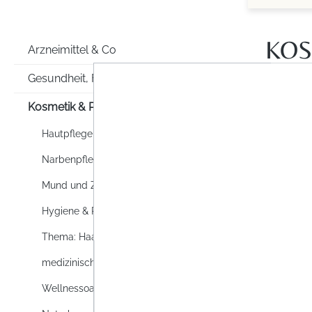
KOS
Arzneimittel & Co
Gesundheit, Familie & Co
Kosmetik & Pflege
Hautpflege
Narbenpflege
10 %
Mund und Zahnpflege
Hygiene & Reinigung
Thema: Haare
medizinische Hautpflege
Wellnessoase