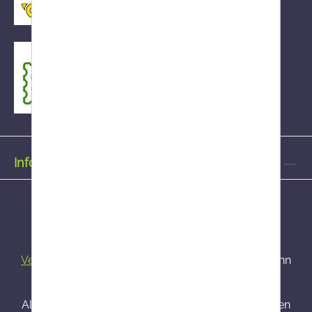
Informationen
Alle Preise inkl. gesetzl. Mehrwertsteuer zzgl.
Versandkosten
und ggf. Nachnahmegebühren, wenn
nicht anders angegeben.
Alle bei Onlineapo angebotenen Arzneimittel werden