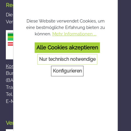
Registrierte Versandapotheke
Die von Ihnen aufgerufene Versandapotheke ist im
Diese Website verwendet Cookies, um
Versandapothekenregister des BASG registriert
eine bestmögliche Erfahrung bieten zu
können.
Mehr Informationen ...
Alle Cookies akzeptieren
Nur technisch notwendige
Kontakt zum BASG
Konfigurieren
Bundesamt für Sicherheit im Gesundheitswesen
(BASG), AGES-Medizinmarktaufsicht (AGES MEA)
Traisengasse 5, A-1200 Wien
Tel.:
+43 (0)50 555-36111
E-Mail:
fernabsatz@ages.at
Versand durch die österreichische Post