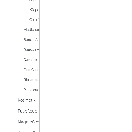
Körperpflege Styx
Chin Min
Medipharma cosmetics - Olivenöl
Bano - Arlberger Naturprodukte
Rausch Herbaderm
Qamaré
Eco-Cosmetics
Bioselect
Plantana
Kosmetik
Fußpflege
Nagelpflege