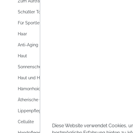
Zum Auftragen
Schüßler Topics
Für Sportler
Haar
Anti-Aging
Haut
Sonnenschutz
Haut und Haar
Hämorrhoiden
Ätherische Öle
Lippenpflege
Cellulite
Diese Website verwendet Cookies, u
bestmögliche Erfahrung bieten zu kö
Handpflege