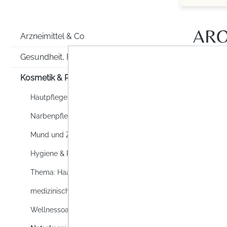
ARO
Arzneimittel & Co
Gesundheit, Familie & Co
Kosmetik & Pflege
Hautpflege
Narbenpflege
Mund und Zahnpflege
Hygiene & Reinigung
Thema: Haare
medizinische Hautpflege
Wellnessoase