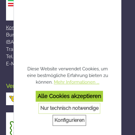
Kontakt zum BASG
Bundesamt für Sicherheit im Gesundheitswesen
(BASG), AGES-Medizinmarktaufsicht (AGES MEA)
Traisengasse 5, A-1200 Wien
Tel.:
+43 (0)50 555-36111
E-Mail:
fernabsatz@ages.at
Diese Website verwendet Cookies, um
eine bestmögliche Erfahrung bieten zu
können.
Mehr Informationen ...
Versand durch die österreichische Post
Alle Cookies akzeptieren
Nur technisch notwendige
Konfigurieren