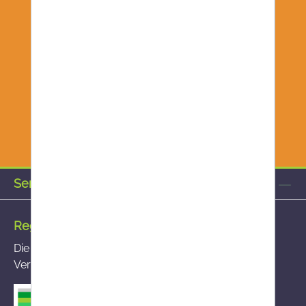
Service-Hotline
Registrierte Versandapotheke
Die von Ihnen aufgerufene Versandapotheke ist im
Versandapothekenregister des BASG registriert