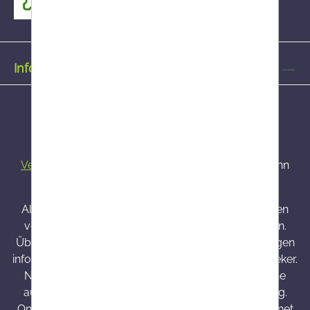
Informationen
Alle Preise inkl. gesetzl. Mehrwertsteuer zzgl.
Versandkosten
und ggf. Nachnahmegebühren, wenn
nicht anders angegeben.
Alle bei Onlineapo angebotenen Arzneimittel werden
von Österreich versendet und sind dort zugelassen.
Über Wirkung und mögliche unerwünschte Wirkungen
informieren Gebrauchsinformation, Arzt oder Apotheker.
Nahrungsergänzungsmittel sind kein Ersatz für eine
ausgewogene und abwechslungsreiche Ernährung.
Onlineapo.at ist eine in Österreich zugelassene Internet