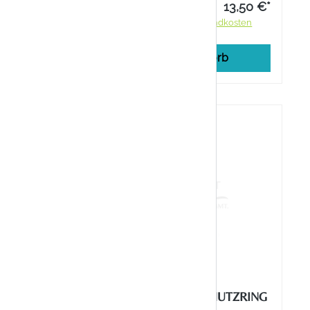
nd
19,95 €*
13,50 €*
ndkosten
Preise inkl. MwSt. zzgl. Versandkosten
rb
In den Warenkorb
UTZ
GEHWOL® ZEHENSCHUTZRING