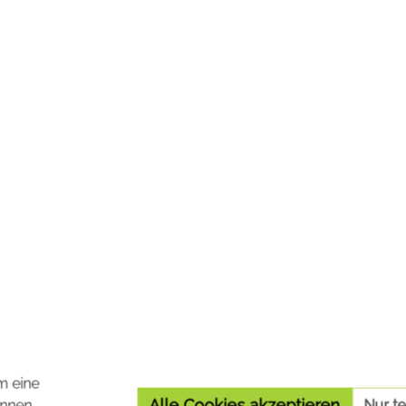
fene Haut aufgetragen.
15,25 €*
16,95 €*
Preise inkl. MwSt. zzgl. Versa
nkl. MwSt. zzgl. Versandkosten
In den Warenko
In den Warenkorb
m eine
Alle Cookies akzeptieren
nnen.
Nur t