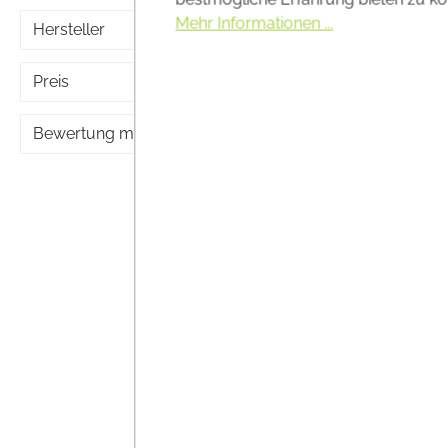
BURGI
Mehr Informationen ...
Hersteller
WARZE
Burgit 
Preis
Zur p
bei ge
Bewertung mind.
Fußwa
Lag
Inhalt:
2
Preise i