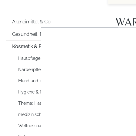
WA
Arzneimittel & Co
Gesundheit, Familie & Co
Kosmetik & Pflege
Hautpflege
Narbenpflege
10.03 
Mund und Zahnpflege
Hygiene & Reinigung
Thema: Haare
medizinische Hautpflege
Wellnessoase