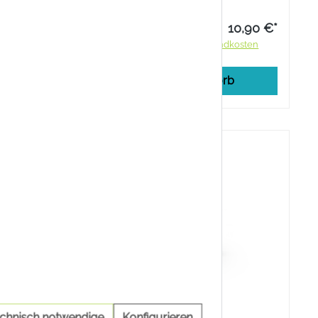
und Milchsäure passt sich perfekt
an die zu behandelnde Stelle an.
19,95 €*
10,90 €*
ndkosten
Preise inkl. MwSt. zzgl. Versandkosten
rb
In den Warenkorb
echnisch notwendige
Konfigurieren