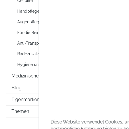
Cellulite
betrof
Handpflege
Preise i
Augenpflege
Für die Beine
Anti-Transpirants & Deos
Badezusatz
Hygiene und Körperpflege
Medizinische Hilfsmittel
Blog
Eigenmarken
Themen
Diese Website verwendet Cookies, u
bestmögliche Erfahrung bieten zu kö