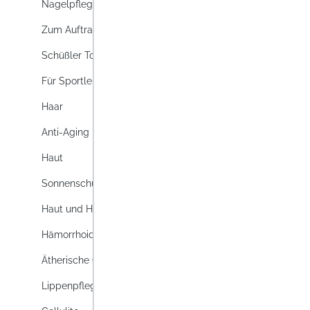
Nagelpflege
10.03 
Zum Auftragen
Schüßler Topics
Für Sportler
Haar
Anti-Aging
Haut
ACET
Sonnenschutz
WARZ
Haut und Haar
Die Ac
Lösung
Hämorrhoiden
Therap
Ätherische Öle
Warzen
Lag
Monoch
Lippenpflege
einmal
Inhalt:
2