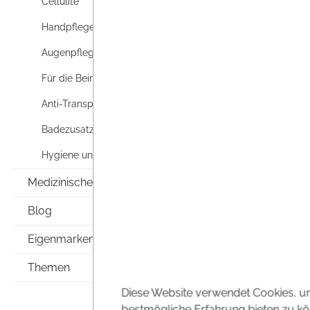
Cellulite
schwit
Hyperh
Handpflege
Preise i
Augenpflege
Für die Beine
Anti-Transpirants & Deos
Badezusatz
Hygiene und Körperpflege
Medizinische Hilfsmittel
Blog
Eigenmarken
Themen
Diese Website verwendet Cookies, u
bestmögliche Erfahrung bieten zu kö