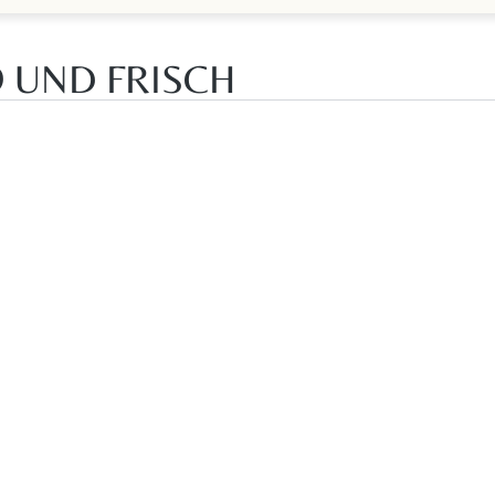
 UND FRISCH
Seite
Seite
1
2