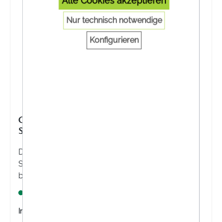
Alle Cookies akzeptieren
Nur technisch notwendige
Konfigurieren
GEHWOL® HÜHNERAUGEN-PFLASTER MIT
SALICYLSÄURE
Das GEHWOL® Hühneraugen-Pflaster mit
Salicylsäure lindert rasch den Druckschmerz. Der
bewährte Wirkstoff weicht die Verhornung auf und
hilft beim Entfernen.
Lagernd
Inhalt:
8 Stück