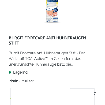
BURGIT FOOTCARE ANTI HÜHNERAUGEN
STIFT
Burgit Footcare Anti Hühneraugen Stift - Der
Wirkstoff TCA-Active™ im Gel entfernt das
unerwünschte Hühnerauge bzw. die
unerwünschte Haut und fördert die Bildung neuer,
Lagernd
gesunder Haut.
Inhalt:
4 Milliliter
15,95 €*
Preise inkl. MwSt. zzgl. Versandkosten