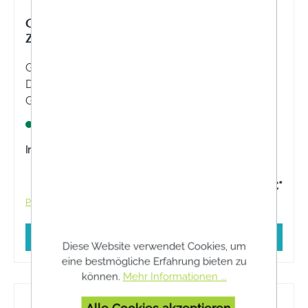
GEHWOL® BALLENPOLSTER MIT
ZEHENTEILER
GEHWOL® Ballenpolster mit Zehenteiler - Zur
Druckentlastung und Verteilung am
Großzehenballen.
Lagernd
Inhalt:
1 Stück
13,50 €*
Preise inkl. MwSt. zzgl. Versandkosten
In den Warenkorb
Diese Website verwendet Cookies, um
eine bestmögliche Erfahrung bieten zu
können.
Mehr Informationen ...