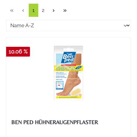
Seite
Seite
1
2
10.06 %
BEN PED HÜHNERAUGENPFLASTER