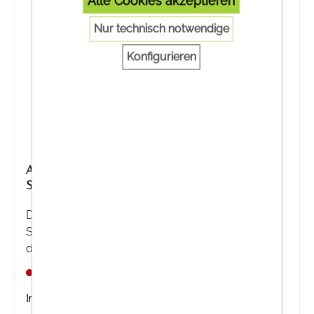
Alle Cookies akzeptieren
Nur technisch notwendige
Konfigurieren
ALLGÄUER LATSCHENKIEFER® HORNHAUT
SCHÄLCREME
Die Allgäuer Latschenkiefer® Hornhaut
Schälcreme reduziert sanft die Hornhaut, pflegt
die Füße.
Nicht lagernd
Inhalt:
100 Milliliter