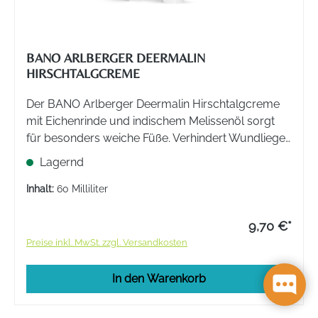
BANO ARLBERGER DEERMALIN
HIRSCHTALGCREME
Der BANO Arlberger Deermalin Hirschtalgcreme
mit Eichenrinde und indischem Melissenöl sorgt
für besonders weiche Füße. Verhindert Wundliegen
und beugt Blasen- und Hornhautbildung vor.
Lagernd
Inhalt:
60 Milliliter
9,70 €*
Preise inkl. MwSt. zzgl. Versandkosten
In den Warenkorb