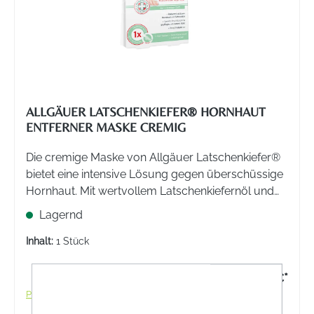
ALLGÄUER LATSCHENKIEFER® HORNHAUT
ENTFERNER MASKE CREMIG
Die cremige Maske von Allgäuer Latschenkiefer®
bietet eine intensive Lösung gegen überschüssige
Hornhaut. Mit wertvollem Latschenkiefernöl und
Salicylsäure sorgt sie für spürbar weichere Füße
Lagernd
nach der Anwendung.
Inhalt:
1 Stück
8,99 €*
Preise inkl. MwSt. zzgl. Versandkosten