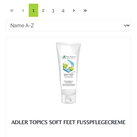
Seite
Seite
Seite
Seite
1
2
3
4
ADLER TOPICS SOFT FEET FUSSPFLEGECREME