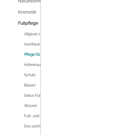
Naturkosmetik
ADLER
Kosmetik
FUSS
Fußpflege
Die Adl
Allgäuer Latschenkiefer
Fusspf
Hornhaut
überm
Schrun
Pflege für die Füße
Lag
Rosmar
Hühneraugen
Inhalt:
1
Schutz
Blasen
Preise i
Sixtus Fußpflege
Warzen
Fuß- und Nagelpilz
Deo und Frisch