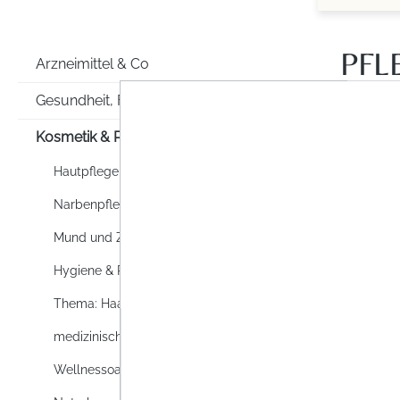
PFL
Arzneimittel & Co
Gesundheit, Familie & Co
Kosmetik & Pflege
Hautpflege
Narbenpflege
Mund und Zahnpflege
Hygiene & Reinigung
Thema: Haare
medizinische Hautpflege
Wellnessoase