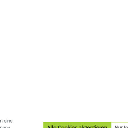
weißes und damit zu
neren und geruchsfreieren
6,19 €*
a
nkl. MwSt. zzgl. Versandkosten
Preise inkl. MwSt. zzgl. Versa
Details
In den Warenko
m eine
Alle Cookies akzeptieren
nnen.
Nur t