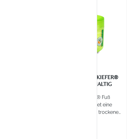
KIEFER®
ALLGÄUER LATSCHENKIEFER®
FUSS BUTTER REICHHALTIG
® Fuß
Allgäuer Latschenkiefer® Fuß
für
Butter reichhaltig spendet eine
l zur
intensive Pflege für sehr trockene
.
und rissige Füße mit Shea Butter.
Lagernd
Inhalt:
200 Milliliter