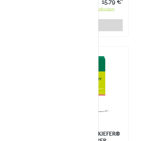
Hautpartien.
8,99 €*
15,79 €*
ndkosten
Preise inkl. MwSt. zzgl. Versandkosten
rb
Details
KIEFER®
ALLGÄUER LATSCHENKIEFER®
RCREME
HORNHAUT REDUZIERER