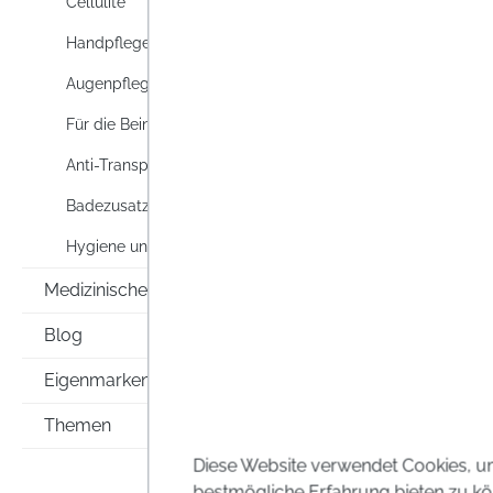
Cellulite
Fußsch
trocke
Handpflege
Füßen.
Preise i
Augenpflege
Für die Beine
Anti-Transpirants & Deos
Badezusatz
Hygiene und Körperpflege
Medizinische Hilfsmittel
Blog
Eigenmarken
Themen
Diese Website verwendet Cookies, u
bestmögliche Erfahrung bieten zu kö