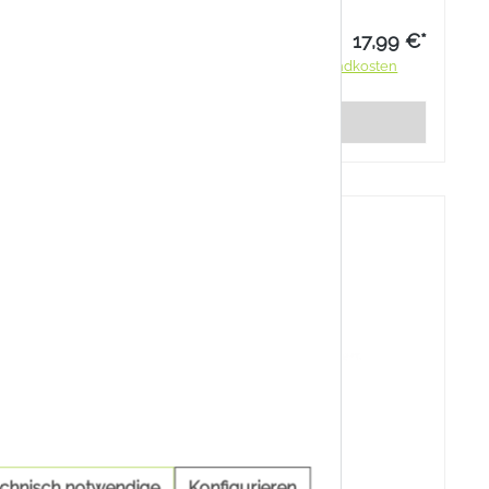
b 8,69 €*
17,99 €*
ndkosten
Preise inkl. MwSt. zzgl. Versandkosten
rb
Details
echnisch notwendige
Konfigurieren