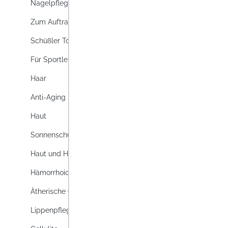
Nagelpflege
Zum Auftragen
Schüßler Topics
Für Sportler
Haar
Anti-Aging
Haut
ALLG
Sonnenschutz
AKTI
Haut und Haar
Allgäu
Balsam
Hämorrhoiden
Schwei
Ätherische Öle
Pflegt 
Nich
regel
Lippenpflege
einer 
Inhalt:
5