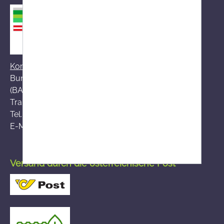
Kontakt zum BASG
Bundesamt für Sicherheit im Gesundheitswesen
(BASG), AGES-Medizinmarktaufsicht (AGES MEA)
Traisengasse 5, A-1200 Wien
Tel.:
+43 (0)50 555-36111
E-Mail:
fernabsatz@ages.at
Versand durch die österreichische Post