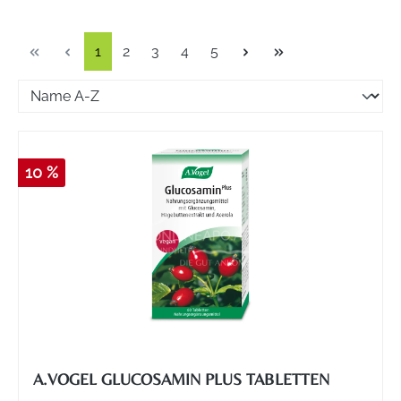
Seite
Seite
Seite
Seite
Seite
1
2
3
4
5
10 %
A.VOGEL GLUCOSAMIN PLUS TABLETTEN