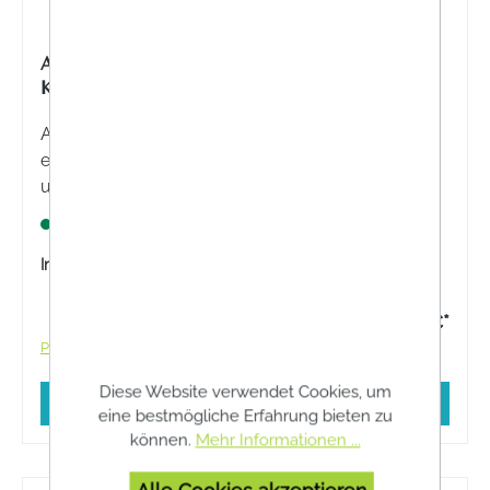
ADLER ORTHO AKTIV NR. 8 KNORPEL PLUS
KAPSELN
Adler Ortho Aktiv Nr. 8 Knorpel Plus Kapseln sind
ein Nahrungsergänzungsmittel für Schleimhäute
und Knorpelbildung.
Lagernd
Inhalt:
60 Stück
20,50 €*
Preise inkl. MwSt. zzgl. Versandkosten
Diese Website verwendet Cookies, um
In den Warenkorb
eine bestmögliche Erfahrung bieten zu
können.
Mehr Informationen ...