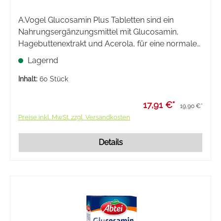
A.Vogel Glucosamin Plus Tabletten sind ein
Nahrungsergänzungsmittel mit Glucosamin,
Hagebuttenextrakt und Acerola, für eine normale
Knorpelfunktion, Kollagenbildung und Produktion
Lagernd
von Gelenksflüssigkeit. Für mehr Beweglichkeit bis
ins hohe Alter.
Inhalt:
60 Stück
17,91 €*
19,90 €*
Preise inkl. MwSt. zzgl. Versandkosten
Details