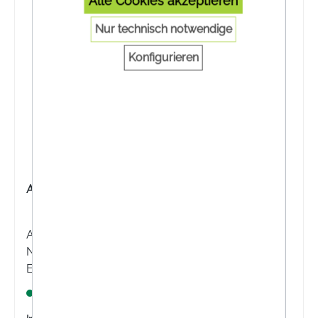
Alle Cookies akzeptieren
Nur technisch notwendige
Konfigurieren
AETHERA WEIHRAUCH KAPSELN
Aethera Weihrauch Kapseln sind ein
Nahrungsergänzungsmittel mit Boswellia serrata
Extrakt und Boswellia carterii Extrakt.
Lagernd