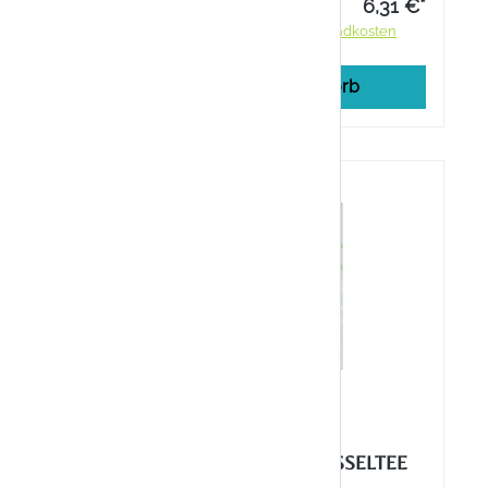
6,31 €*
6,31 €*
ndkosten
Preise inkl. MwSt. zzgl. Versandkosten
rb
In den Warenkorb
S-
DR. KOTTAS BRENNESSELTEE