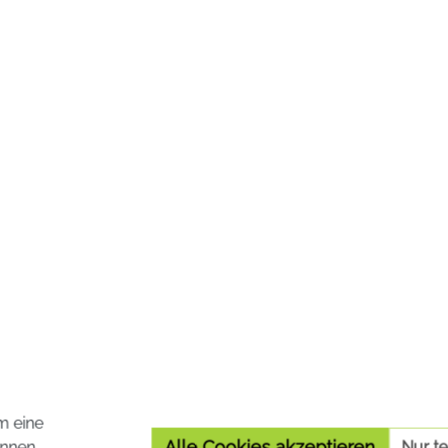
Sie einen klaren Kopf
(Gingerole).
en.
9,99 €*
nkl. MwSt. zzgl. Versandkosten
Preise inkl. MwSt. zzgl. Versa
In den Warenkorb
In den Warenko
m eine
Alle Cookies akzeptieren
nnen.
Nur t