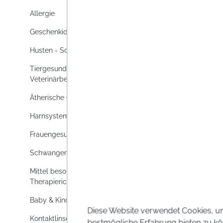
immer 
Allergie
brauch
Preise i
Geschenkideen
Husten - Schnupfen - Halsweh
Tiergesundheit und
Veterinärbedarf
Ätherische Öle
Harnsystem
Frauengesundheit
Schwanger & Stillen
Mittel besonderer
Therapierichtungen
Baby & Kind
Diese Website verwendet Cookies, u
Kontaktlinsen
bestmögliche Erfahrung bieten zu kö