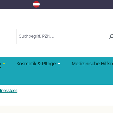
o
Kosmetik & Pflege
Medizinische Hilfsm
lnesstees