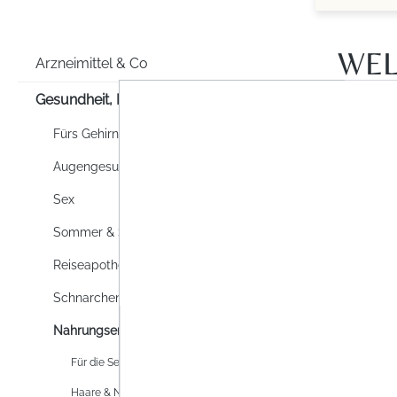
WEL
Arzneimittel & Co
Gesundheit, Familie & Co
Fürs Gehirn
Augengesundheit
Sex
Sommer & Sonne
Reiseapotheke
Schnarchen
Nahrungsergänzung
Für die Seele
Haare & Nägel