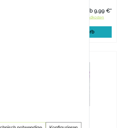
das Wohlbefinden von Körper und
Geist sehr geschätzt.
9,99 €*
ab 9,99 €*
ndkosten
Preise inkl. MwSt. zzgl. Versandkosten
rb
In den Warenkorb
echnisch notwendige
Konfigurieren