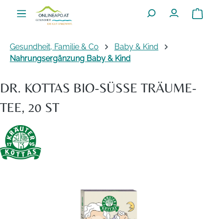
Zum Hauptinhalt springen
Warenko
Gesundheit, Familie & Co
Baby & Kind
Nahrungsergänzung Baby & Kind
DR. KOTTAS BIO-SÜSSE TRÄUME-T
EE, 20 ST
Bildergalerie überspringen