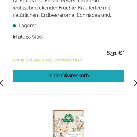
Dr. Kottas Bio-Kinder-Power-Tee ist ein
wohlschmeckender Früchte-Kräutertee mit
natürlichem Erdbeeraroma, Echinacea und
natürlichem Vitamin C aus der Acerolakirsche, für
Lagernd
Kinder ab dem 2. Lebensjahr.
Inhalt:
20 Stück
6,31 €*
Preise inkl. MwSt. zzgl. Versandkosten
In den Warenkorb