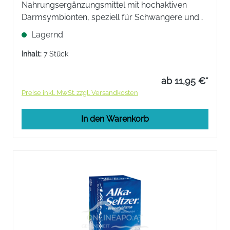
Nahrungsergänzungsmittel mit hochaktiven
Darmsymbionten, speziell für Schwangere und
Babys. Die vier wissenschaftlich geprüften
Lagernd
Bakterienstämme wurden speziell für
Schwangere spätestens ab dem 8. Monat und
Inhalt:
7 Stück
Babys ausgewählt.
ab 11,95 €*
Preise inkl. MwSt. zzgl. Versandkosten
In den Warenkorb