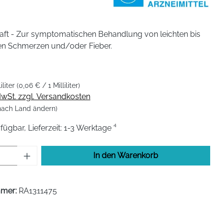
aft - Zur symptomatischen Behandlung von leichten bis
en Schmerzen und/oder Fieber.
iliter
(0,06 € / 1 Milliliter)
 MwSt. zzgl. Versandkosten
 nach Land ändern)
fügbar, Lieferzeit: 1-3 Werktage ⁴
Anzahl: Gib den gewünschten Wert ein od
In den Warenkorb
mmer:
RA1311475