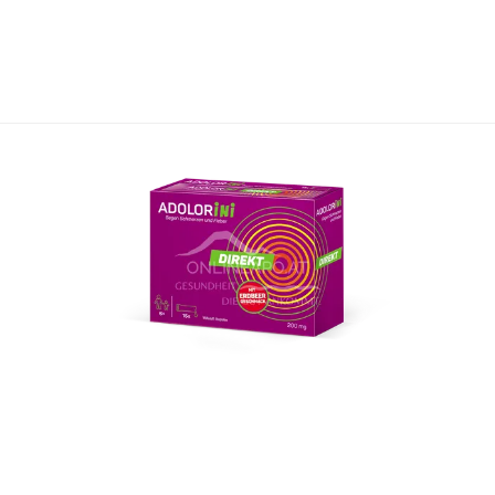
rden. Zur genauen Dosierung liegt der Packung eine mit ein
schrieben:
. Sie müssen dazu den Verschluss nach unten drücken und glei
in den Flaschenhals ein, dass sie fest bis zum Anschlag im Sp
die Flasche nun vorsichtig auf den Kopf. Halten Sie die Dosier
en. Der entsprechende blaue Markierungsstrich sollte unmitte
ie über den gewünschten Markierungsstrich hinaus dosiert ha
en und neu dosieren. Wenn mehr als 5 ml pro Einnahme notwe
pritze wieder aufrecht und entfernen Sie durch behutsames Dr