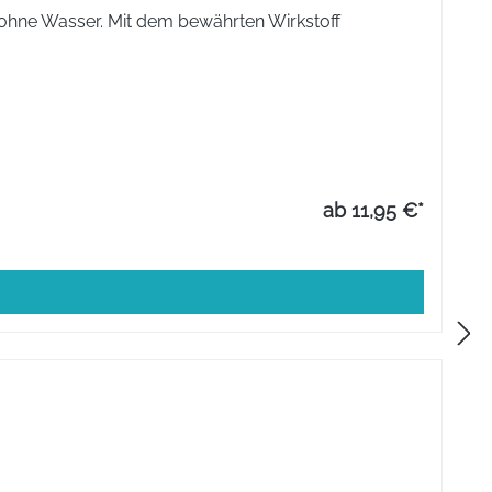
ohne Wasser. Mit dem bewährten Wirkstoff
 enthält 200 mg Paracetamol. Die sonstigen Bestandteile
-hydroxybenzoat (E 218), Propyl4-hydroxybenzoat (E 216),
ab 11,95 €*