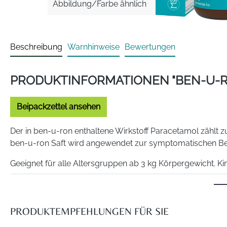
Abbildung/Farbe ähnlich
Beschreibung
Warnhinweise
Bewertungen
PRODUKTINFORMATIONEN "BEN-U-R
Beipackzettel ansehen
Der in ben-u-ron enthaltene Wirkstoff Paracetamol zählt z
ben-u-ron Saft wird angewendet zur symptomatischen Be
Geeignet für alle Altersgruppen ab 3 kg Körpergewicht. 
ben-u-ron steht auch als Zäpfchen in verschiedenen Stärk
Wirkstoffe: 5 ml enthalten 200 mg Paracetamol
PRODUKTEMPFEHLUNGEN FÜR SIE