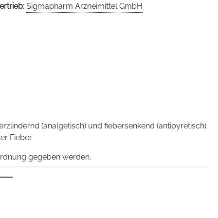
ertrieb:
Sigmapharm Arzneimittel GmbH
zlindernd (analgetisch) und fiebersenkend (antipyretisch).
r Fieber.
Anordnung gegeben werden.
pen zur Verfügung.