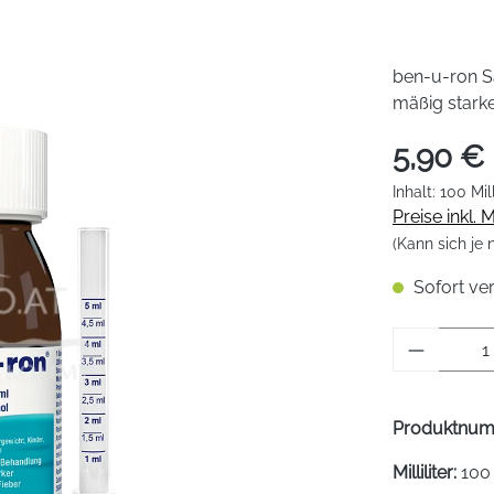
ben-u-ron S
mäßig stark
5,90 €
Inhalt:
100 Mill
Preise inkl.
(Kann sich je
Sofort ver
Produkt 
Produktnu
Milliliter:
100