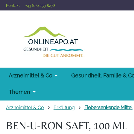
Kontakt
+43 (0) 4253 8278
 Hauptinhalt springen
Zur Suche springen
Zur Hauptnavigation springen
Arzneimittel & Co
Gesundheit, Familie & C
Themen
Arzneimittel & Co
Erkältung
Fiebersenkende Mittel
BEN-U-RON SAFT, 100 ML