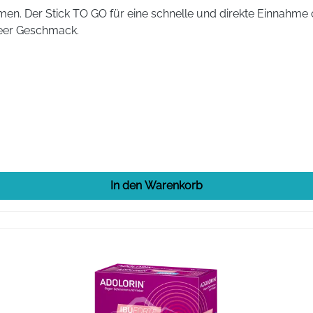
 Der Stick TO GO für eine schnelle und direkte Einnahme 
beer Geschmack.
enthält 4.000 mg Paracetamol. 1 Dosierspritze mit 5 ml Sirup
t, Tragant, Citronensäure-Monohydrat, SahneAroma, Methyl-4
100
Ja
In den Warenkorb