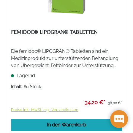
FEMIDOC® LIPOGRAN® TABLETTEN
Die femidoc® LIPOGRAN® Tabletten sind ein
Medizinprodukt zur unterstützenden Behandlung
von Übergewicht. Fettbinder zur Unterstützung
einer Reduktionsdiät bei Übergewicht bzw. zur
Lagernd
Gewichtskontrolle im Rahmen einer fettbewussten
Ernährung.
Inhalt:
60 Stück
34,20 €*
38,00 €*
Preise inkl. MwSt. zzgl. Versandkosten
In den Warenkorb