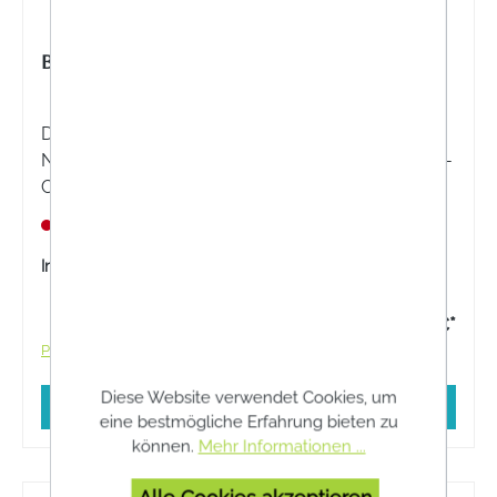
BIOS L-CARNITIN 500 MG KAPSELN
Die Bios L-Carnitin 500 mg Kapseln sind ein
Nahrungsergänzungsmittel mit der Aminosäure L-
Carnitin. L-Carnitin ist ein natürlicher
Nahrungsbestandteil und kommt hauptsächlich in
Nicht lagernd
Fleisch vor.
Inhalt:
100 Stück
104,60 €*
Preise inkl. MwSt. zzgl. Versandkosten
Diese Website verwendet Cookies, um
In den Warenkorb
eine bestmögliche Erfahrung bieten zu
können.
Mehr Informationen ...