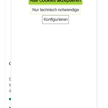
Alle Cookies akzeptieren
Nur technisch notwendige
Konfigurieren
CARMOL TROPFEN
Entdecken Sie die bewährten Carmol Tropfen. Die
traditionelle Rezeptur mit ausgewählten
ätherischen Ölen und Heilkräutern ist vielseitig im
Alltag anwendbar. Ideal für Ihre Hausapotheke.
Lagernd