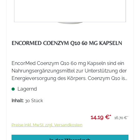
ENCORMED COENZYM Q10 60 MG KAPSELN
EncorMed Coenzym Q10 60 mg Kapseln sind ein
Nahrungsergänzungsmittel zur Unterstützung der
Energieversorgung des Körpers. Coenzym Q10 ist
ein vitaminähnlicher Stoff, der in den Mitochondrien
Lagernd
der Zellen vorkommt und dort eine wichtige Rolle
spielt.
Inhalt:
30 Stück
14,19 €*
16,70 €*
Preise inkl. MwSt. zzgl. Versandkosten