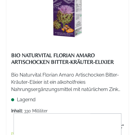
BIO NATURVITAL FLORIAN AMARO
ARTISCHOCKEN BITTER-KRÄUTER-ELIXIER
Bio Naturvital Florian Amaro Artischocken Bitter-
Kräuter-Elixier ist ein alkoholfreies
Nahrungsergänzungsmittel mit natürlichem Zink
und Kurkuma. Unterstützt einen normalen
Lagernd
Fettstoffwechsel und kann bei Völlegefühl helfen.
Inhalt:
330 Milliliter
23,90 €*
Preise inkl. MwSt. zzgl. Versandkosten