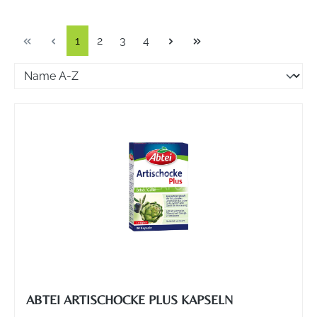
Seite
Seite
Seite
Seite
1
2
3
4
ABTEI ARTISCHOCKE PLUS KAPSELN