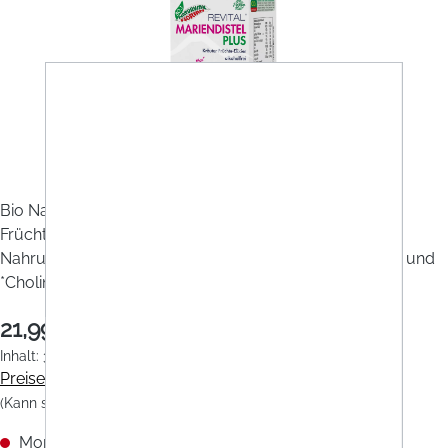
Abbildung/Farbe ähnlich
Bio Naturvital Florian Revital Mariendistel Plus Kräuter-
Früchte-Elixier ist ein alkoholfreies
Nahrungsergänzungsmittel aus 6 Kräutern, 6 Früchten und
*Cholin zur Erhaltung der normalen Leberfunktion*.
21,99 €
Inhalt:
330 Milliliter
(0,07 € / 1 Milliliter)
Preise inkl. MwSt. zzgl. Versandkosten
(Kann sich je nach Land ändern)
Momentan nicht verfügbar