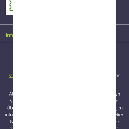
Informationen
Alle Preise inkl. gesetzl. Mehrwertsteuer zzgl.
Versandkosten
und ggf. Nachnahmegebühren, wenn
nicht anders angegeben.
Alle bei Onlineapo angebotenen Arzneimittel werden
von Österreich versendet und sind dort zugelassen.
Über Wirkung und mögliche unerwünschte Wirkungen
informieren Gebrauchsinformation, Arzt oder Apotheker.
Nahrungsergänzungsmittel sind kein Ersatz für eine
ausgewogene und abwechslungsreiche Ernährung.