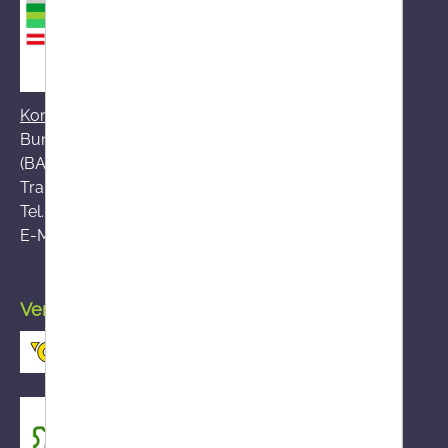
Kontakt zum BASG
Bundesamt für Sicherheit im Gesundheitswesen
(BASG), AGES-Medizinmarktaufsicht (AGES MEA)
Traisengasse 5, A-1200 Wien
Tel.:
+43 (0)50 555-36111
E-Mail:
fernabsatz@ages.at
Versand durch die österreichische Post