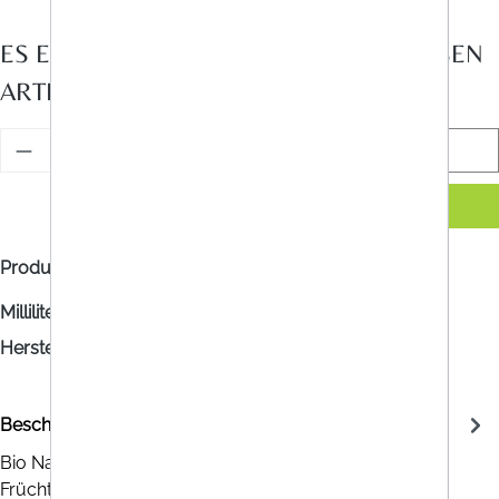
ES EXISTIEREN NACHFOLGER FÜR DIESEN
ARTIKEL
Benachrichtigen Sie mich
Produktnummer:
RA4065203
Milliliter:
330
Hersteller/Vertrieb:
Bio Naturvital Florian GmbH
Beschreibung
Bio Naturvital Florian Revital Mariendistel Plus Kräuter-
Früchte-Elixier ist ein alkoholfreies