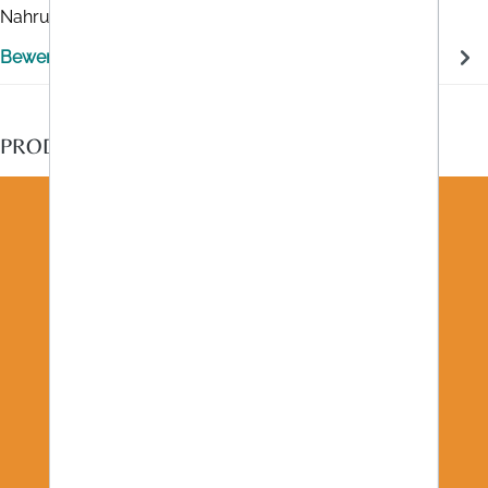
Nahrungsergänzungsmittel aus…
Mehr
Bewertungen
PRODUKTEMPFEHLUNGEN FÜR SIE
WIR BLEIBEN IN KONTAKT!