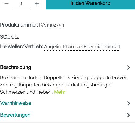
Produkt Anzahl: Gib den gewünschten Wert 
In den Warenkorb
Produktnummer:
RA4992754
Stück:
12
Hersteller/Vertrieb:
Angelini Pharma Österreich GmbH
Beschreibung
BoxaGrippal forte - Doppelte Dosierung, doppelte Power.
400 mg Ibuprofen bekämpfen erkältungsbedingte
Schmerzen und Fieber.…
Mehr
Warnhinweise
Bewertungen