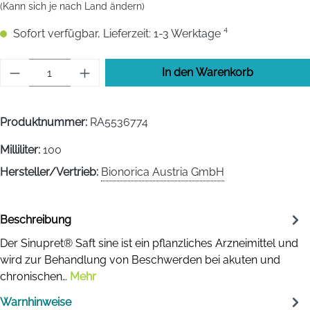
(Kann sich je nach Land ändern)
Sofort verfügbar, Lieferzeit: 1-3 Werktage ⁴
Produkt Anzahl: Gib den gewünschten Wert 
In den Warenkorb
Produktnummer:
RA5536774
Milliliter:
100
Hersteller/Vertrieb:
Bionorica Austria GmbH
Beschreibung
Der Sinupret® Saft sine ist ein pflanzliches Arzneimittel und
wird zur Behandlung von Beschwerden bei akuten und
chronischen…
Mehr
Warnhinweise