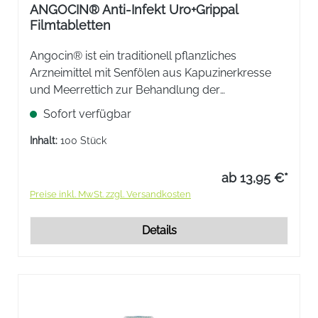
ANGOCIN® Anti-Infekt Uro+Grippal
Filmtabletten
Angocin® ist ein traditionell pflanzliches
Arzneimittel mit Senfölen aus Kapuzinerkresse
und Meerrettich zur Behandlung der
Beschwerden bei Erkältungskrankheiten,
Sofort verfügbar
grippalen Infekten und bei unkomplizierten
Infektionen der unteren Harnwege (Zystitis).
Inhalt:
100 Stück
ab 13,95 €*
Preise inkl. MwSt. zzgl. Versandkosten
Details