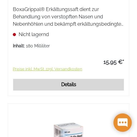
BoxaGrippal® Erkältungssaft dient zur
Behandlung von verstopften Nasen und
Nebenhöhlen und bekämpft erkältungsbedingten
Schmerzen und Fieber. Enthält 200 mg Ibuprofen
Nicht lagernd
und 30 mg Pseudoephedrinhydrochlorid pro 10
ml.
Inhalt:
180 Milliliter
15,95 €*
Preise inkl. MwSt. zzgl. Versandkosten
Details