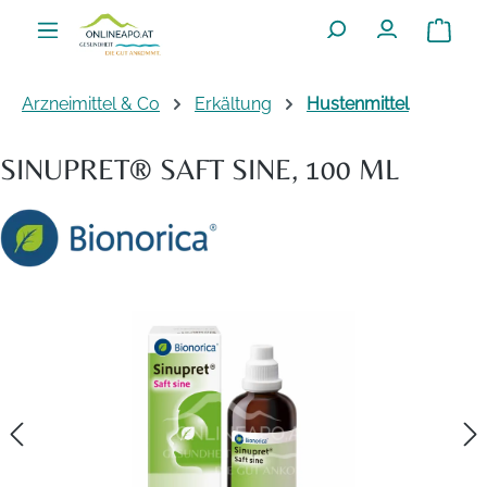
Zum Hauptinhalt springen
Warenko
Arzneimittel & Co
Erkältung
Hustenmittel
SINUPRET® SAFT SINE, 100 ML
Bildergalerie überspringen