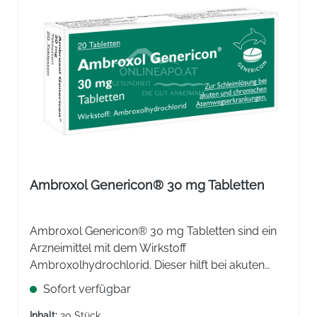
Ambroxol Genericon® 30 mg Tabletten
Ambroxol Genericon® 30 mg Tabletten sind ein
Arzneimittel mit dem Wirkstoff
Ambroxolhydrochlorid. Dieser hilft bei akuten
und chronischen Atemwegserkrankungen. Löst
Sofort verfügbar
gestautes und zäh haftendes Sekret von der
Bronchialwand und erleichtert das Abhusten.
Inhalt:
20 Stück