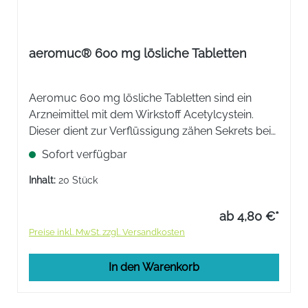
aeromuc® 600 mg lösliche Tabletten
Aeromuc 600 mg lösliche Tabletten sind ein
Arzneimittel mit dem Wirkstoff Acetylcystein.
Dieser dient zur Verflüssigung zähen Sekrets bei
Erkrankungen der oberen und unteren Luftwege.
Sofort verfügbar
Zur Anwendung bei Atemwegserkrankungen mit
Schleimbildung.
Inhalt:
20 Stück
ab 4,80 €*
Preise inkl. MwSt. zzgl. Versandkosten
In den Warenkorb