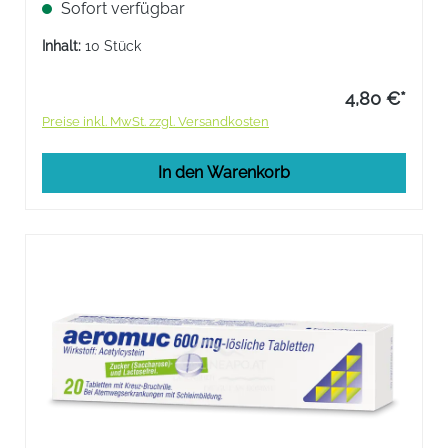
Sofort verfügbar
Bestandteile des Schleims ein, die ihn dickflüssig
machen.
Inhalt:
10 Stück
4,80 €*
Preise inkl. MwSt. zzgl. Versandkosten
In den Warenkorb