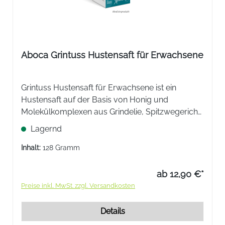
Aboca Grintuss Hustensaft für Erwachsene
Grintuss Hustensaft für Erwachsene ist ein
Hustensaft auf der Basis von Honig und
Molekülkomplexen aus Grindelie, Spitzwegerich
und Strohblume. Beruhigt den Husten, indem es
Lagernd
die Schleimhaut schützt. 100% natürliche
Inhaltsstoffe.
Inhalt:
128 Gramm
ab 12,90 €*
Preise inkl. MwSt. zzgl. Versandkosten
Details