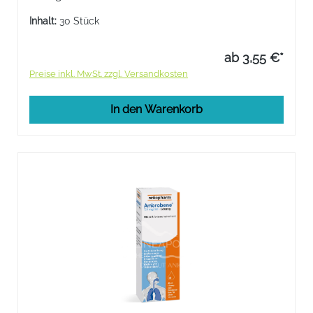
Augen) und chronischer Urtikaria (Nesselsucht,
mit Juckreiz, Rötung und Quaddeln der Haut).
Inhalt:
30 Stück
ab 3,55 €*
Preise inkl. MwSt. zzgl. Versandkosten
In den Warenkorb