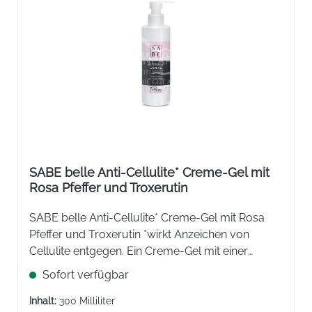
SABE belle Anti-Cellulite* Creme-Gel mit
Rosa Pfeffer und Troxerutin
SABE belle Anti-Cellulite* Creme-Gel mit Rosa
Pfeffer und Troxerutin *wirkt Anzeichen von
Cellulite entgegen. Ein Creme-Gel mit einer
frischen, leichten und schnell einziehenden Textur,
Sofort verfügbar
das die Entschlackung und die Entwässerung
fördert.
Inhalt:
300 Milliliter