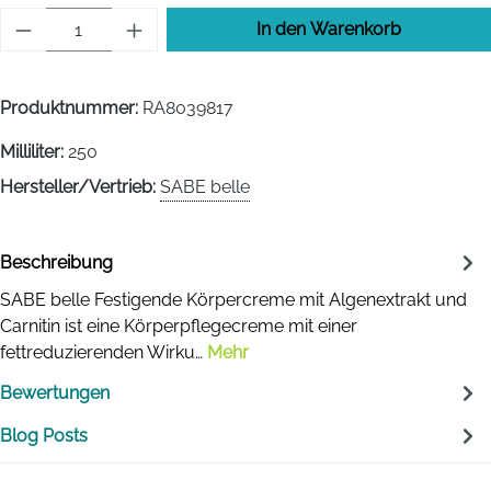
Produkt Anzahl: Gib den gewünschten Wert 
In den Warenkorb
Produktnummer:
RA8039817
Milliliter:
250
Hersteller/Vertrieb:
SABE belle
Beschreibung
SABE belle Festigende Körpercreme mit Algenextrakt und
Carnitin ist eine Körperpflegecreme mit einer
fettreduzierenden Wirku…
Mehr
Bewertungen
Blog Posts