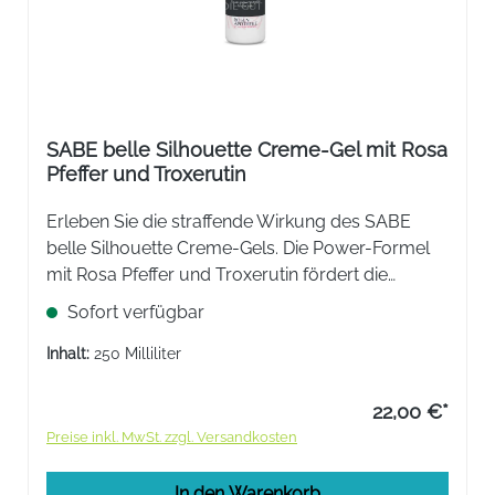
SABE belle Silhouette Creme-Gel mit Rosa
Pfeffer und Troxerutin
Erleben Sie die straffende Wirkung des SABE
belle Silhouette Creme-Gels. Die Power-Formel
mit Rosa Pfeffer und Troxerutin fördert die
Mikrozirkulation, festigt das Bindegewebe und
Sofort verfügbar
sorgt für eine glatte Hautstruktur. Ideal zur
täglichen Pflege.
Inhalt:
250 Milliliter
22,00 €*
Preise inkl. MwSt. zzgl. Versandkosten
In den Warenkorb