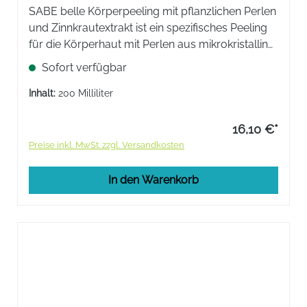
SABE belle Körperpeeling mit pflanzlichen Perlen
und Zinnkrautextrakt ist ein spezifisches Peeling
für die Körperhaut mit Perlen aus mikrokristalliner
Cellulose. Es reinigt und erneuert die Haut und
Sofort verfügbar
bereitet sie auf die nachfolgende Pflege vor.
Inhalt:
200 Milliliter
16,10 €*
Preise inkl. MwSt. zzgl. Versandkosten
In den Warenkorb