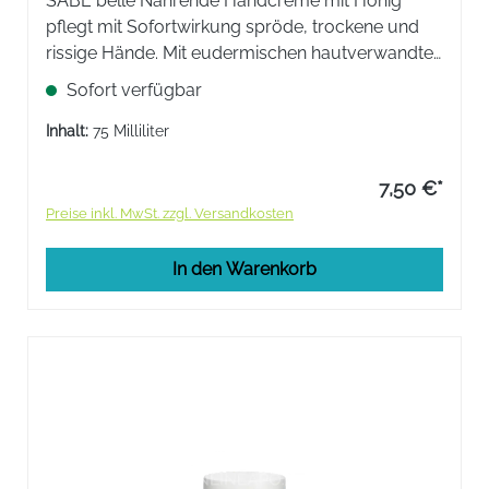
​SABE belle Nährende Handcreme mit Honig
pflegt mit Sofortwirkung spröde, trockene und
rissige Hände. Mit eudermischen hautverwandten
Fetten angereicherte Öl-in- Wasser-Emulsion, die
Sofort verfügbar
die Poren nicht verstopft und leicht aber
beständig ist.
Inhalt:
75 Milliliter
7,50 €*
Preise inkl. MwSt. zzgl. Versandkosten
In den Warenkorb