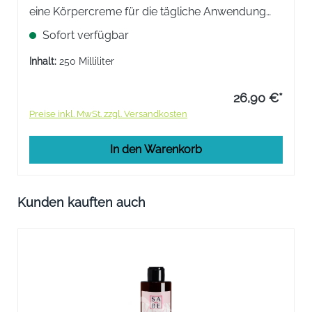
eine Körpercreme für die tägliche Anwendung
mit einer intensiv elastizitätsfördernden,
Sofort verfügbar
feuchtigkeitsspendenden und rückfettenden
Wirkung.
Inhalt:
250 Milliliter
26,90 €*
Preise inkl. MwSt. zzgl. Versandkosten
In den Warenkorb
Produktgalerie überspringen
Kunden kauften auch