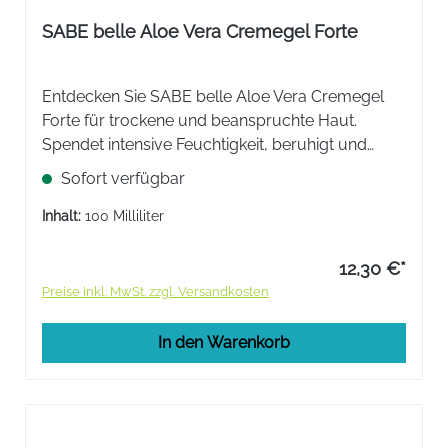
SABE belle Aloe Vera Cremegel Forte
Entdecken Sie SABE belle Aloe Vera Cremegel
Forte für trockene und beanspruchte Haut.
Spendet intensive Feuchtigkeit, beruhigt und
fördert die Regeneration. Die leichte Textur zieht
Sofort verfügbar
schnell ein und hinterlässt ein angenehmes
Gefühl.
Inhalt:
100 Milliliter
12,30 €*
Preise inkl. MwSt. zzgl. Versandkosten
In den Warenkorb