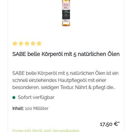
Durchschnittliche Bewertung von 5 von 5 Sternen
SABE belle Körperöl mit 5 natürlichen Ölen
SABE belle Körperöl mit 5 natürlichen Ölen ist ein
schnell einziehendes Hautpflegeöl mit einer
besonderen, seidigen Textur. Nährt & pflegt die
Haut, verleiht Elastizität & Leuchtkraft, ohne zu
Sofort verfügbar
fetten oder zu beschweren & schenkt ein
angenehmes Hautgefühl.
Inhalt:
100 Milliliter
17,50 €*
Preise inkl. MwSt. zzgl. Versandkosten