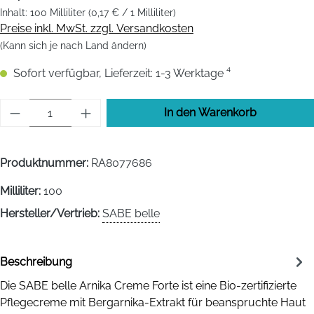
Inhalt:
100 Milliliter
(0,17 € / 1 Milliliter)
Preise inkl. MwSt. zzgl. Versandkosten
(Kann sich je nach Land ändern)
Sofort verfügbar, Lieferzeit: 1-3 Werktage ⁴
Produkt Anzahl: Gib den gewünschten Wert 
In den Warenkorb
Produktnummer:
RA8077686
Milliliter:
100
Hersteller/Vertrieb:
SABE belle
Beschreibung
Die SABE belle Arnika Creme Forte ist eine Bio-zertifizierte
Pflegecreme mit Bergarnika-Extrakt für beanspruchte Haut