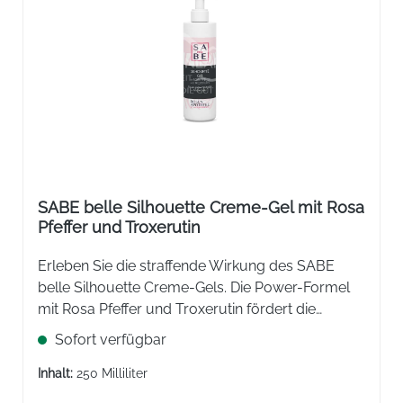
SABE belle Silhouette Creme-Gel mit Rosa
Pfeffer und Troxerutin
Erleben Sie die straffende Wirkung des SABE
belle Silhouette Creme-Gels. Die Power-Formel
mit Rosa Pfeffer und Troxerutin fördert die
Mikrozirkulation, festigt das Bindegewebe und
Sofort verfügbar
sorgt für eine glatte Hautstruktur. Ideal zur
täglichen Pflege.
Inhalt:
250 Milliliter