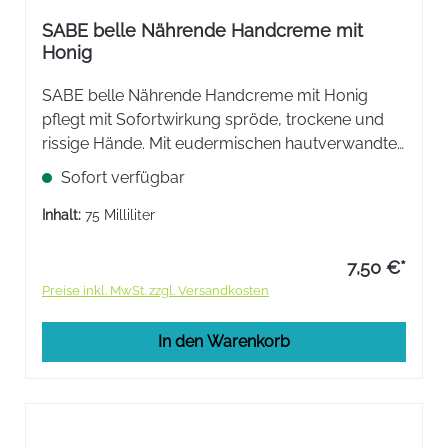
SABE belle Nährende Handcreme mit
Honig
​SABE belle Nährende Handcreme mit Honig
pflegt mit Sofortwirkung spröde, trockene und
rissige Hände. Mit eudermischen hautverwandten
Fetten angereicherte Öl-in- Wasser-Emulsion, die
Sofort verfügbar
die Poren nicht verstopft und leicht aber
beständig ist.
Inhalt:
75 Milliliter
7,50 €*
Preise inkl. MwSt. zzgl. Versandkosten
In den Warenkorb