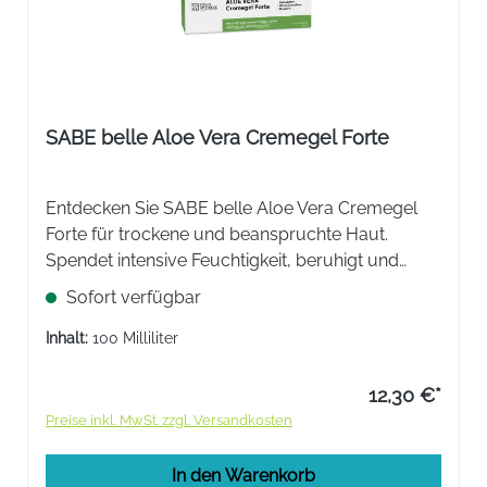
SABE belle Aloe Vera Cremegel Forte
Entdecken Sie SABE belle Aloe Vera Cremegel
Forte für trockene und beanspruchte Haut.
Spendet intensive Feuchtigkeit, beruhigt und
fördert die Regeneration. Die leichte Textur zieht
Sofort verfügbar
schnell ein und hinterlässt ein angenehmes
Gefühl.
Inhalt:
100 Milliliter
12,30 €*
Preise inkl. MwSt. zzgl. Versandkosten
In den Warenkorb