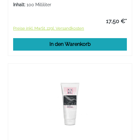
angenehmes Hautgefühl.
Inhalt:
100 Milliliter
17,50 €*
Preise inkl. MwSt. zzgl. Versandkosten
In den Warenkorb