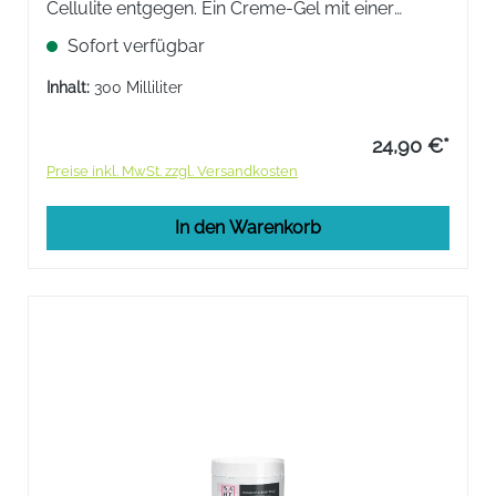
Cellulite entgegen. Ein Creme-Gel mit einer
frischen, leichten und schnell einziehenden Textur,
Sofort verfügbar
das die Entschlackung und die Entwässerung
fördert.
Inhalt:
300 Milliliter
24,90 €*
Preise inkl. MwSt. zzgl. Versandkosten
In den Warenkorb