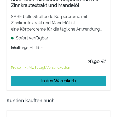
Zinnkrautextrakt und Mandelöl
SABE belle Straffende Körpercreme mit
Zinnkrautextrakt und Mandelöl ist
eine Körpercreme für die tägliche Anwendung
mit einer intensiv elastizitätsfördernden,
Sofort verfügbar
feuchtigkeitsspendenden und rückfettenden
Wirkung.
Inhalt:
250 Milliliter
26,90 €*
Preise inkl. MwSt. zzgl. Versandkosten
In den Warenkorb
Produktgalerie überspringen
Kunden kauften auch