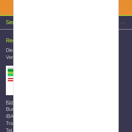
Service-Hotline
Registrierte Versandapotheke
Die von Ihnen aufgerufene Versandapotheke ist im
Versandapothekenregister des BASG registriert
Kontakt zum BASG
Bundesamt für Sicherheit im Gesundheitswesen
(BASG), AGES-Medizinmarktaufsicht (AGES MEA)
Traisengasse 5, A-1200 Wien
Tel.:
+43 (0)50 555-36111