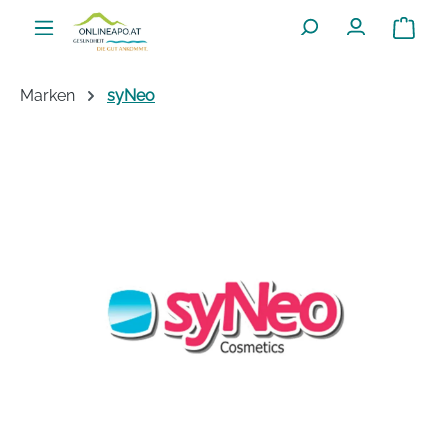
Zum Hauptinhalt springen
Warenko
Marken
syNeo