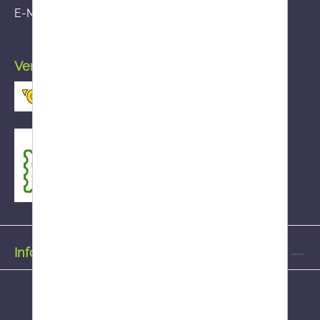
E-Mail:
fernabsatz@ages.at
Versand durch die österreichische Post
Informationen