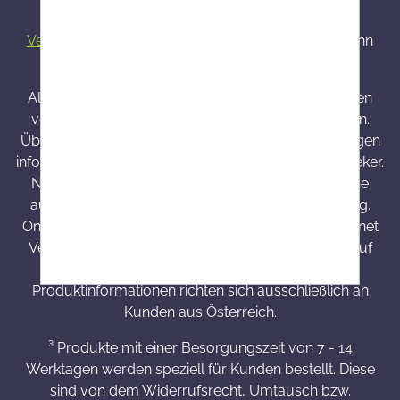
Alle Preise inkl. gesetzl. Mehrwertsteuer zzgl.
Versandkosten
und ggf. Nachnahmegebühren, wenn
nicht anders angegeben.
Alle bei Onlineapo angebotenen Arzneimittel werden
von Österreich versendet und sind dort zugelassen.
Über Wirkung und mögliche unerwünschte Wirkungen
informieren Gebrauchsinformation, Arzt oder Apotheker.
Nahrungsergänzungsmittel sind kein Ersatz für eine
ausgewogene und abwechslungsreiche Ernährung.
Onlineapo.at ist eine in Österreich zugelassene Internet
Versandapotheke mit Hauptsitz in Österreich. Die auf
onlineapo.at zur Verfügung gestellten
Produktinformationen richten sich ausschließlich an
Kunden aus Österreich.
³ Produkte mit einer Besorgungszeit von 7 - 14
Werktagen werden speziell für Kunden bestellt. Diese
sind von dem Widerrufsrecht, Umtausch bzw.