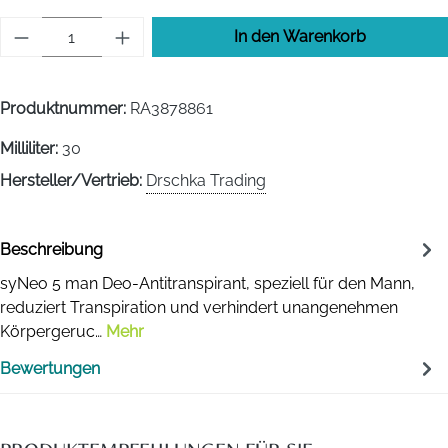
Produkt Anzahl: Gib den gewünschten Wert 
In den Warenkorb
Produktnummer:
RA3878861
Milliliter:
30
Hersteller/Vertrieb:
Drschka Trading
Beschreibung
syNeo 5 man Deo-Antitranspirant, speziell für den Mann,
reduziert Transpiration und verhindert unangenehmen
Körpergeruc…
Mehr
Bewertungen