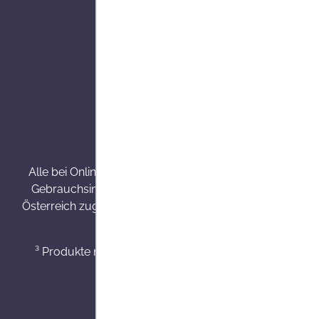
Alle Preise inkl. gesetzl. Mehrw
Alle bei Onlineapo angebotenen Arzneimittel werden v
Gebrauchsinformation, Arzt oder Apotheker. Nahrungse
Österreich zugelassene Internet Versandapotheke mit Haup
³ Produkte mit einer Besorgungszeit von 7 - 14 Werkt
⁴ Min. ein S