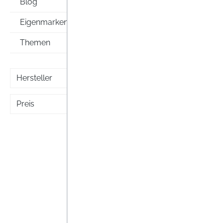
Blog
Eigenmarken
Themen
Hersteller
Preis
Valer
ratio
Valeri
Kapsel
Nahrun
zur Ve
Lag
Schlaf