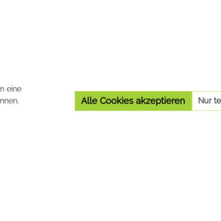
m eine
Alle Cookies akzeptieren
nnen.
Nur t
Registrierte Versandapotheke
Die von Ihnen aufgerufene Versandapotheke ist im
Versandapothekenregister des BASG registriert