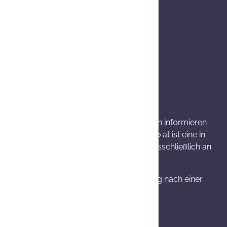
wenn nicht anders angegeben.
rkung und mögliche unerwünschte Wirkungen informieren
bwechslungsreiche Ernährung. Onlineapo.at ist eine in
llten Produktinformationen richten sich ausschließlich an
 Widerrufsrecht, Umtausch bzw. Stornierung nach einer
 14 Werktage.