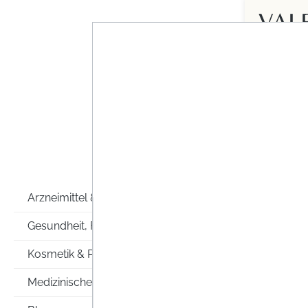
VAL
SCH
Viele Men
Einflüsse
ratiophar
Passionsb
Schlaf! In
Arzneimittel & Co
VAL
Gesundheit, Familie & Co
Kosmetik & Pflege
Medizinische Hilfsmittel