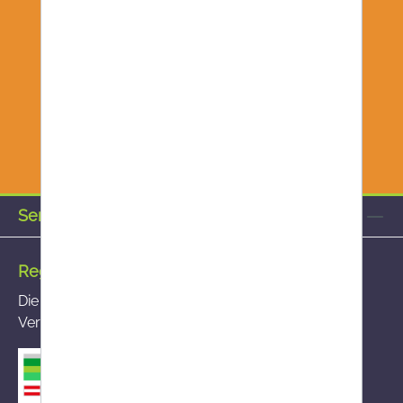
Service-Hotline
Registrierte Versandapotheke
Die von Ihnen aufgerufene Versandapotheke ist im
Versandapothekenregister des BASG registriert