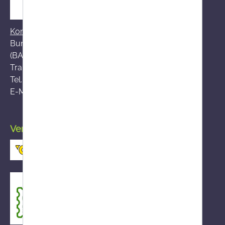
Kontakt zum BASG
Bundesamt für Sicherheit im Gesundheitswesen
(BASG), AGES-Medizinmarktaufsicht (AGES MEA)
Traisengasse 5, A-1200 Wien
Tel.:
+43 (0)50 555-36111
E-Mail:
fernabsatz@ages.at
Versand durch die österreichische Post