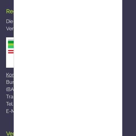
Registrierte Versandapotheke
Die von Ihnen aufgerufene Versandapotheke ist im
Versandapothekenregister des BASG registriert
Kontakt zum BASG
Bundesamt für Sicherheit im Gesundheitswesen
(BASG), AGES-Medizinmarktaufsicht (AGES MEA)
Traisengasse 5, A-1200 Wien
Tel.:
+43 (0)50 555-36111
E-Mail:
fernabsatz@ages.at
Versand durch die österreichische Post