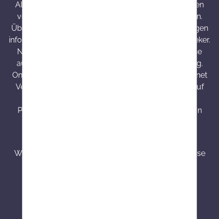
Alle bei Onlineapo angebotenen Arzneimittel werden
von Österreich versendet und sind dort zugelassen.
Über Wirkung und mögliche unerwünschte Wirkungen
informieren Gebrauchsinformation, Arzt oder Apotheker.
Nahrungsergänzungsmittel sind kein Ersatz für eine
ausgewogene und abwechslungsreiche Ernährung.
Onlineapo.at ist eine in Österreich zugelassene Internet
Versandapotheke mit Hauptsitz in Österreich. Die auf
onlineapo.at zur Verfügung gestellten
Produktinformationen richten sich ausschließlich an
Kunden aus Österreich.
³ Produkte mit einer Besorgungszeit von 7 - 14
Werktagen werden speziell für Kunden bestellt. Diese
sind von dem Widerrufsrecht, Umtausch bzw.
Stornierung nach einer getätigten Bestellung
ausgeschlossen.
⁴ Min. ein Stück lagernd, bei Nachbestellung -