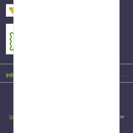
Informationen
Alle Preise inkl. gesetzl. Mehrwertsteuer zzgl.
Versandkosten
und ggf. Nachnahmegebühren, wenn
nicht anders angegeben.