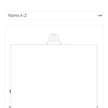
TETESEPT ERKÄLTUNGSZEIT DUSCHE
tetesept Gesundheits-Dusche Erkältungszeit sorgt