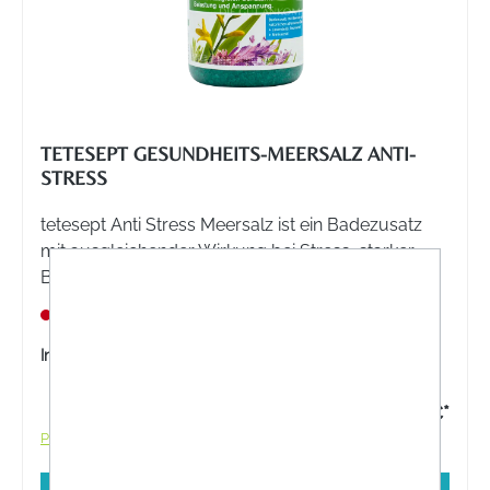
TETESEPT GESUNDHEITS-MEERSALZ ANTI-
STRESS
tetesept Anti Stress Meersalz ist ein Badezusatz
mit ausgleichender Wirkung bei Stress, starker
Belastung und Anspannung.
Nicht lagernd
Inhalt:
750 Gramm
7,95 €*
Preise inkl. MwSt. zzgl. Versandkosten