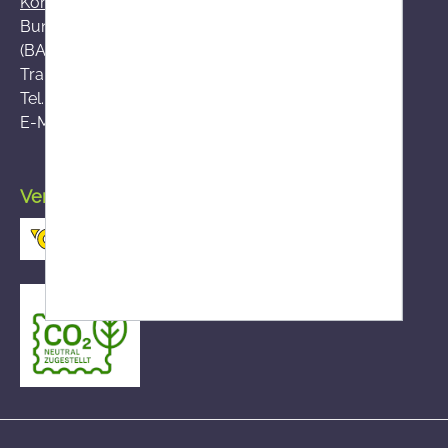
Kontakt zum BASG
Bundesamt für Sicherheit im Gesundheitswesen
(BASG), AGES-Medizinmarktaufsicht (AGES MEA)
Traisengasse 5, A-1200 Wien
Tel.:
+43 (0)50 555-36111
E-Mail:
fernabsatz@ages.at
Versand durch die österreichische Post