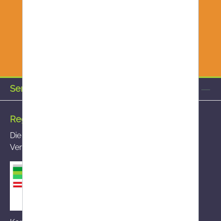
Service-Hotline
Registrierte Versandapotheke
Die von Ihnen aufgerufene Versandapotheke ist im
Versandapothekenregister des BASG registriert