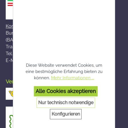
Kontakt zum BASG
Bundesamt für Sicherheit im Gesundheitswesen
(BASG), AGES-Medizinmarktaufsicht (AGES MEA)
Traisengasse 5, A-1200 Wien
Tel.:
+43 (0)50 555-36111
E-Mail:
fernabsatz@ages.at
Diese Website verwendet Cookies, um
eine bestmögliche Erfahrung bieten zu
können.
Mehr Informationen ...
Versand durch die österreichische Post
Alle Cookies akzeptieren
Nur technisch notwendige
Konfigurieren