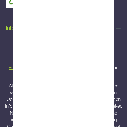
Informationen
Alle Preise inkl. gesetzl. Mehrwertsteuer zzgl.
Versandkosten
und ggf. Nachnahmegebühren, wenn
nicht anders angegeben.
Alle bei Onlineapo angebotenen Arzneimittel werden
von Österreich versendet und sind dort zugelassen.
Über Wirkung und mögliche unerwünschte Wirkungen
informieren Gebrauchsinformation, Arzt oder Apotheker.
Nahrungsergänzungsmittel sind kein Ersatz für eine
ausgewogene und abwechslungsreiche Ernährung.
Onlineapo.at ist eine in Österreich zugelassene Internet