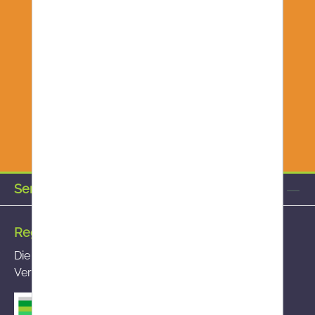
Service-Hotline
Registrierte Versandapotheke
Die von Ihnen aufgerufene Versandapotheke ist im
Versandapothekenregister des BASG registriert