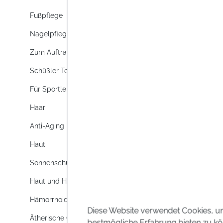
Fußpflege
Nagelpflege
Zum Auftragen
Schüßler Topics
Für Sportler
Haar
Anti-Aging
Haut
Sonnenschutz
Haut und Haar
Hämorrhoiden
Diese Website verwendet Cookies, u
Ätherische Öle
bestmögliche Erfahrung bieten zu kö