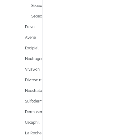
Sebexol Hautreinigung
SEBE
Sebexol Hautpflege
FÜR D
Preval
Sebexo
Avene
500 ml
hygien
Excipial
Dosier
Nich
Neutrogena
verwen
Inhalt:
1
VivaSkin
Diverse medizinische Kosmetik
Neostrata
Preise i
Sulfoderm
Dermasence
Cetaphil
La Roche-Posay