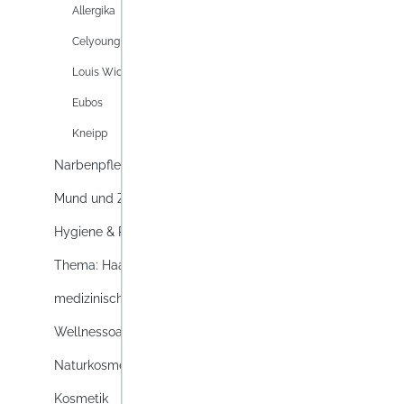
Allergika
Celyoung
Louis Widmer
Eubos
Kneipp
Narbenpflege
Mund und Zahnpflege
Hygiene & Reinigung
Thema: Haare
medizinische Hautpflege
Wellnessoase
Naturkosmetik
Kosmetik