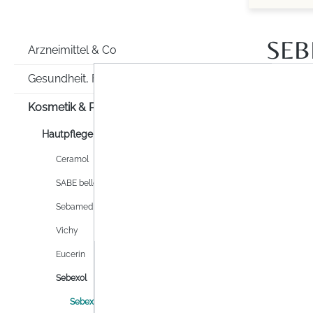
SEB
Arzneimittel & Co
Gesundheit, Familie & Co
Kosmetik & Pflege
Hautpflege
Ceramol
SABE belle
Sebamed
Vichy
Eucerin
Sebexol
Sebexol Haarpflege