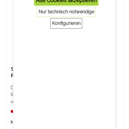
Alle Cookies akzeptieren
Nur technisch notwendige
Konfigurieren
SEBAMED ANTI-RÖTUNGEN SANFTER
REINIGUNGSSCHAUM
Der Sebamed Anti-Rötungen Sanfter
Reinigungsschaum beruhigt empfindliche Haut
und reduziert Rötungen. Seine sanfte Formel
reinigt gründlich und erhält den natürlichen
Nicht lagernd
Feuchtigkeitshaushalt.
Inhalt:
150 Milliliter