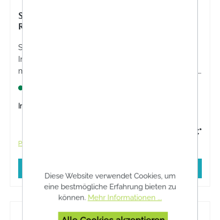
SEBAMED ANTI-RÖTUNGEN
REGENERIERENDE INTENSIVPFLEGE
Sebamed Anti-Rötungen Regenerierende
Intensivpflege: Spendet intensiv Feuchtigkeit,
mildert Rötungen und beruhigt empfindliche Haut.
Mit dem innovativen Anti-Rötungs-Komplex und
Lagernd
pH-Wert 5,5. Ideal für Rosacea-Haut.
Inhalt:
50 Milliliter
17,95 €*
Preise inkl. MwSt. zzgl. Versandkosten
In den Warenkorb
Diese Website verwendet Cookies, um
eine bestmögliche Erfahrung bieten zu
können.
Mehr Informationen ...