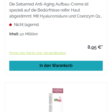
Die Sebamed Anti-Aging Aufbau-Creme ist
speziell auf die Bedürfnisse reifer Haut
abgestimmt. Mit Hyaluronsäure und Coenzym Q10
versorgt sie die Haut intensiv mit Feuchtigkeit und
Nicht lagernd
mildert Fältchen. Der pH-Wert 5,5 schützt den
natürlichen Hautschutzmantel.
Inhalt:
50 Milliliter
8,95 €*
Preise inkl. MwSt. zzgl. Versandkosten
In den Warenkorb