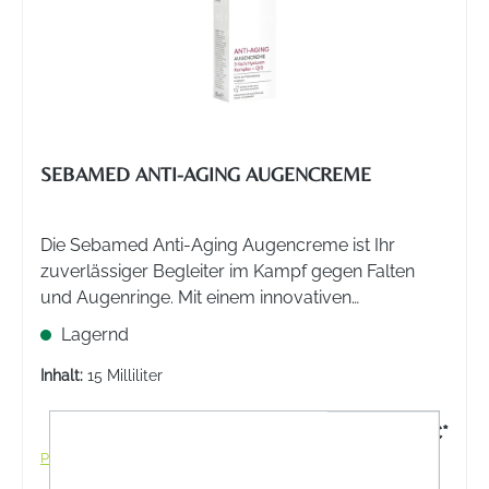
SEBAMED ANTI-AGING AUGENCREME
Die Sebamed Anti-Aging Augencreme ist Ihr
zuverlässiger Begleiter im Kampf gegen Falten
und Augenringe. Mit einem innovativen
Wirkstoffkomplex aus 3-fach Hyaluron und Q10
Lagernd
spendet sie intensive Feuchtigkeit und reduziert
sichtbar Fältchen.
Inhalt:
15 Milliliter
9,95 €*
Preise inkl. MwSt. zzgl. Versandkosten