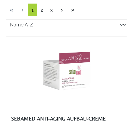
Seite
Seite
Seite
1
2
3
SEBAMED ANTI-AGING AUFBAU-CREME