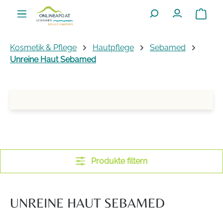
Zum Hauptinhalt springen
Warenko
Kosmetik & Pflege
Hautpflege
Sebamed
Unreine Haut Sebamed
Produkte filtern
UNREINE HAUT SEBAMED