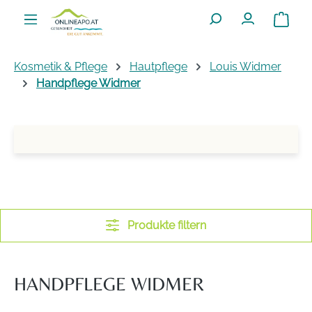
Zum Hauptinhalt springen
Warenko
Kosmetik & Pflege
Hautpflege
Louis Widmer
Handpflege Widmer
Produkte filtern
HANDPFLEGE WIDMER