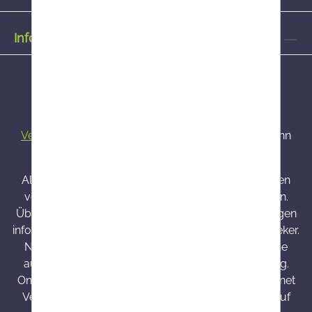
Informationen
Alle Preise inkl. gesetzl. Mehrwertsteuer zzgl.
Versandkosten
und ggf. Nachnahmegebühren, wenn
nicht anders angegeben.
Alle bei Onlineapo angebotenen Arzneimittel werden
von Österreich versendet und sind dort zugelassen.
Über Wirkung und mögliche unerwünschte Wirkungen
informieren Gebrauchsinformation, Arzt oder Apotheker.
Nahrungsergänzungsmittel sind kein Ersatz für eine
ausgewogene und abwechslungsreiche Ernährung.
Onlineapo.at ist eine in Österreich zugelassene Internet
Versandapotheke mit Hauptsitz in Österreich. Die auf