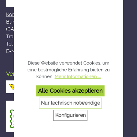
Kontakt zum BASG
Bundesamt für Sicherheit im Gesundheitswesen
(BASG), AGES-Medizinmarktaufsicht (AGES MEA)
Traisengasse 5, A-1200 Wien
Tel.:
+43 (0)50 555-36111
E-Mail:
fernabsatz@ages.at
Diese Website verwendet Cookies, um
eine bestmögliche Erfahrung bieten zu
Versand durch die österreichische Post
können.
Mehr Informationen ...
Alle Cookies akzeptieren
Nur technisch notwendige
Konfigurieren