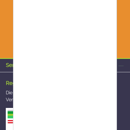
Service-Hotline
Registrierte Versandapotheke
Die von Ihnen aufgerufene Versandapotheke ist im
Versandapothekenregister des BASG registriert