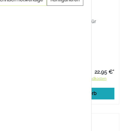
M 300
ARTHROBENE SPORT
MAGENSIUM
m 300 mg
Der Magnesium-Sticks für
hren
Knorpel und Gelenke.
iziert mit
tützen Sie
Lagernd
 den
Inhalt:
15 Stück
ualität.
13,90 €*
22,95 €*
ndkosten
Preise inkl. MwSt. zzgl. Versandkosten
rb
In den Warenkorb