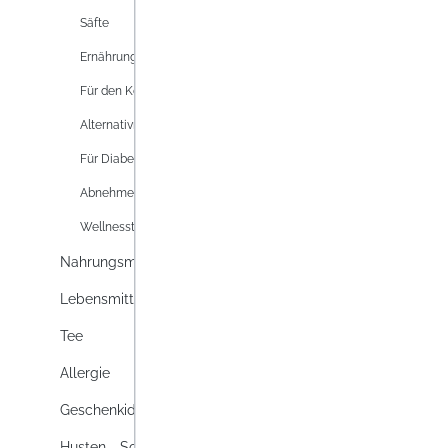
Säfte
Ernährung
Für den Körper
Alternativmedizin
Für Diabetiker
Abnehmen
Wellnesstees
ADLER
Nahrungsmittel
MAGN
Lebensmittel
Adler 
Tee
Plus K
Nahrun
Allergie
Nerven
Lag
Regene
Geschenkideen
Inhalt:
Husten - Schnupfen - Halsweh