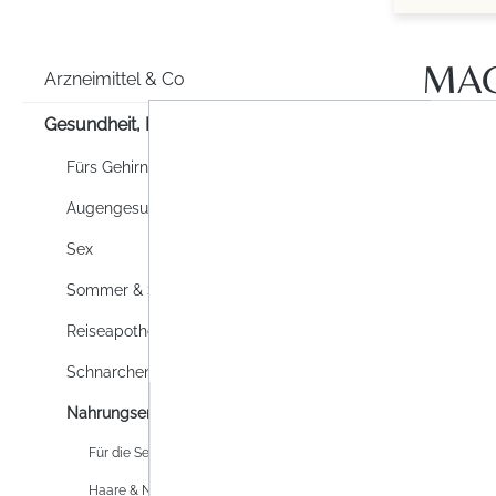
MA
Arzneimittel & Co
Gesundheit, Familie & Co
Fürs Gehirn
Augengesundheit
Sex
Sommer & Sonne
Reiseapotheke
Schnarchen
Nahrungsergänzung
Für die Seele
Haare & Nägel