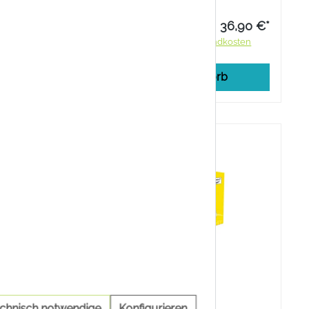
Magnesiumcitrat im wichtigen
Verhältnis 2 zu 1.
24,90 €*
36,90 €*
ndkosten
Preise inkl. MwSt. zzgl. Versandkosten
rb
In den Warenkorb
echnisch notwendige
Konfigurieren