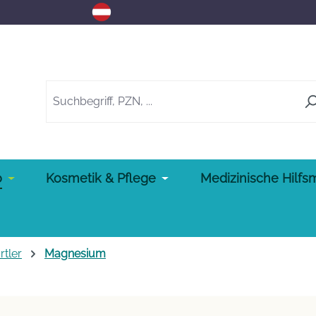
o
Kosmetik & Pflege
Medizinische Hilfsm
rtler
Magnesium