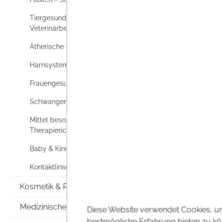
Tiergesundheit und
Veterinärbedarf
Preise i
Ätherische Öle
Harnsystem
Frauengesundheit
Schwanger & Stillen
Mittel besonderer
Therapierichtungen
Baby & Kind
Kontaktlinsen
Kosmetik & Pflege
Medizinische Hilfsmittel
Diese Website verwendet Cookies, u
bestmögliche Erfahrung bieten zu kö