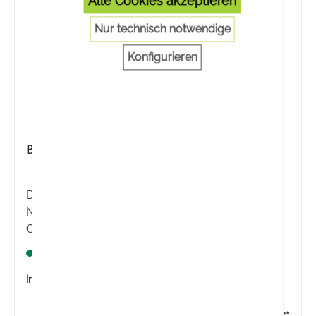
Alle Cookies akzeptieren
Nur technisch notwendige
Konfigurieren
BIOS 5-HTP 50 MG KAPSELN
Die Bios 5-HTP 50 mg Kapseln sind ein
Nahrungsergänzungsmittel mit Griffonia Samen.
Griffonia simplicifolia ist die wissenschaftliche
Bezeichnung der afrikanischen Schwarzbohne.
Lagernd
Inhalt:
100 Stück