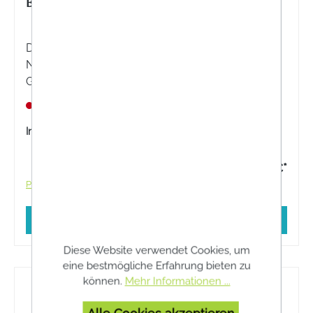
BIOS 5-HTP 100 MG KAPSELN
Die Bios 5-HTP 100 mg Kapseln sind ein
Nahrungsergänzungsmittel mit Griffonia Samen.
Griffonia simplicifolia ist die wissenschaftliche
Bezeichnung der afrikanischen Schwarzbohne.
Nicht lagernd
Inhalt:
100 Stück
46,20 €*
Preise inkl. MwSt. zzgl. Versandkosten
In den Warenkorb
Diese Website verwendet Cookies, um
eine bestmögliche Erfahrung bieten zu
können.
Mehr Informationen ...