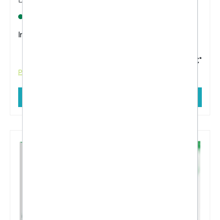
Hämorrhoiden schrumpfen, lindert Schmerzen,
Sofort verfügbar
Brennen und Jucken.
Inhalt:
12 Stück
9,90 €*
Preise inkl. MwSt. zzgl. Versandkosten
In den Warenkorb