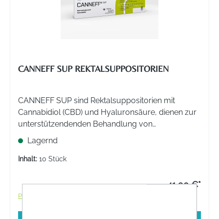
CANNEFF SUP REKTALSUPPOSITORIEN
CANNEFF SUP sind Rektalsuppositorien mit
Cannabidiol (CBD) und Hyaluronsäure, dienen zur
unterstützendenden Behandlung von
unspezifischen Entzündungen des Darms,
Lagernd
Fissuren und Läsionen, Hämorrhoiden und
Proktitis.
Inhalt:
10 Stück
41,90 €*
Preise inkl. MwSt. zzgl. Versandkosten