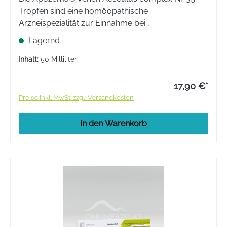
Tropfen sind eine homöopathische
Arzneispezialität zur Einnahme bei
Durchblutungsstörungen in den Venen mit dem
Lagernd
Gefühl von schweren, müden Beinen,
Krampfadern und Hämorrhoiden.
Inhalt:
50 Milliliter
17,90 €*
Preise inkl. MwSt. zzgl. Versandkosten
In den Warenkorb