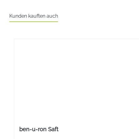
Zur symptomatischen Behandlung von kurz dauernden (aku
können.
Kunden kauften auch
Eine über 2 Tage hinausgehende Behandlung mit Loperami
Produktgalerie überspringen
Darreichungsform
Filmtabletten
Anwendung
Erwachsene
Erstdosis: 2 Tabletten
Wiederholungsdosis: 1 Tablette
Tageshöchstdosis: 4 Tabletten
Jugendliche
zwischen 12 und
18 Jahren
Erstdosis: 1 Tablette
Wiederholungsdosis: 1 Tablette
ben-u-ron Saft
Tageshöchstdosis: 4 Tabletten