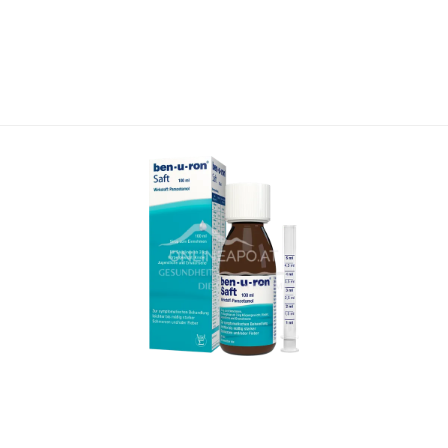
ten) Durchfällen, sofern diese mit anderen Maßnahmen (Diät
d ratiopharm® akut darf nur unter ärztlicher Verordnung un