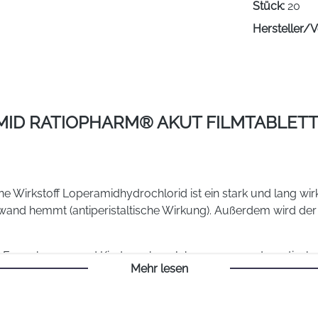
Stück:
20
Hersteller/V
ID RATIOPHARM® AKUT FILMTABLETT
ene Wirkstoff Loperamidhydrochlorid ist
ein stark und lang wi
and hemmt (antiperistaltische Wirkung). Außerdem wird de
ei Erwachsenen und Kindern ab 12 Jahren
zur symptomatischen
Mehr lesen
ser und Salzen) nicht beherrscht werden konnten.