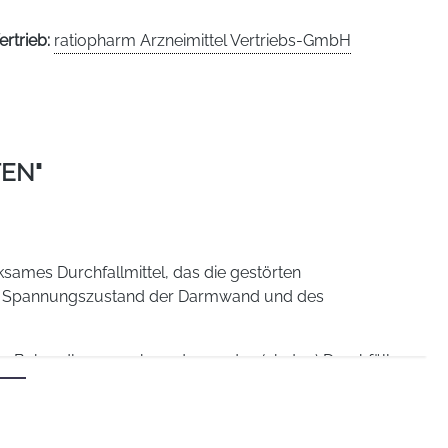
ertrieb:
ratiopharm Arzneimittel Vertriebs-GmbH
EN"
rksames Durchfallmittel, das die gestörten
r
Spannungszustand der Darmwand und des
 Behandlung von kurz dauernden (akuten) Durchfällen,