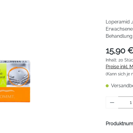
Loperamid „r
Erwachsenen
Behandlung 
15,90 
Inhalt:
20 Stü
Preise inkl.
(Kann sich je
Versandber
Produkt 
Produktnu