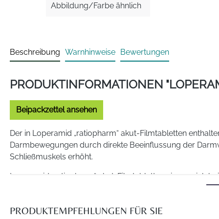
Abbildung/Farbe ähnlich
Beschreibung
Warnhinweise
Bewertungen
PRODUKTINFORMATIONEN "LOPERAM
Beipackzettel ansehen
Der in Loperamid „ratiopharm“ akut-Filmtabletten enthalt
Darmbewegungen durch direkte
Beeinflussung der Darmw
Schließmuskels erhöht.
Loperamid „ratiopharm“ akut-Filmtabletten eignen sich b
sofern diese mit anderen
Maßnahmen (Diät, Ersatz von Was
Anwendungsgebiete
PRODUKTEMPFEHLUNGEN FÜR SIE