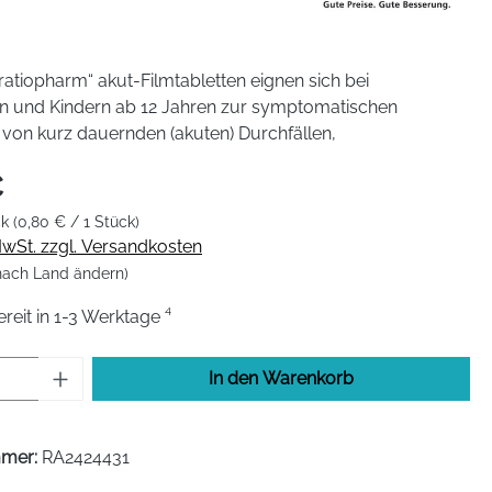
atiopharm“ akut-Filmtabletten eignen sich bei
 und Kindern ab 12 Jahren zur symptomatischen
von kurz dauernden (akuten) Durchfällen,
€
ck
(0,80 € / 1 Stück)
 MwSt. zzgl. Versandkosten
 nach Land ändern)
eit in 1-3 Werktage ⁴
Anzahl: Gib den gewünschten Wert ein od
In den Warenkorb
mmer:
RA2424431