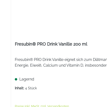
Magnesiumstearat, Hypromellose, Macrogol 6000, Silico
Stück:
Arzneimittel:
Fresubin® PRO Drink Vanille 200 ml
Fresubin® PRO Drink Vanille eignet sich zum Diätm
Energie, Eiweiß, Calcium und Vitamin D, insbesondere
Lagernd
Inhalt:
4 Stück
Preise inkl. MwSt. zzgl. Versandkosten