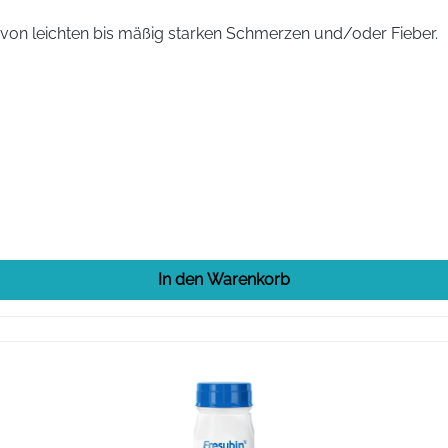
en erfolgt die Einnahme der Erstdosis.
Danach soll nach jed
on leichten bis mäßig starken Schmerzen und/oder Fieber.
darf nicht überschritten werden.
Wenn sich Ihre Beschwerden
ndern unter 12 Jahren nicht eingenommen
werden.
Eine täglic
.B. 1 Glas Wasser) geschluckt werden.
rztliche Verordnung und
Verlaufsbeobachtung nicht länger 
In den Warenkorb
drat (42,8 mg pro Filmtablette), Mikrokristalline Cellulose,