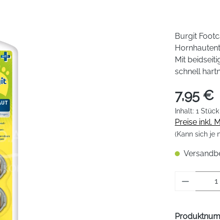
Burgit Footc
Hornhautentf
Mit beidseit
schnell har
7,95 €
Inhalt:
1 Stück
Preise inkl.
(Kann sich je
Versandber
Produkt 
Produktnu