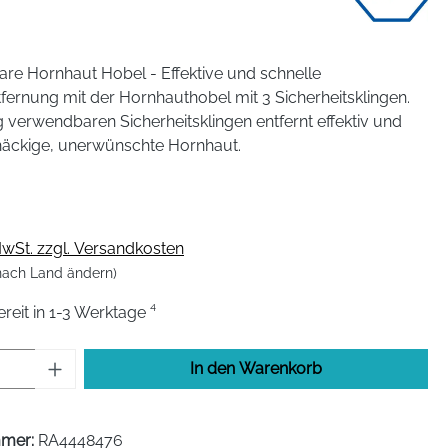
are Hornhaut Hobel - Effektive und schnelle
ernung mit der Hornhauthobel mit 3 Sicherheitsklingen.
ig verwendbaren Sicherheitsklingen entfernt effektiv und
tnäckige, unerwünschte Hornhaut.
 MwSt. zzgl. Versandkosten
 nach Land ändern)
eit in 1-3 Werktage ⁴
Anzahl: Gib den gewünschten Wert ein od
In den Warenkorb
mmer:
RA4448476