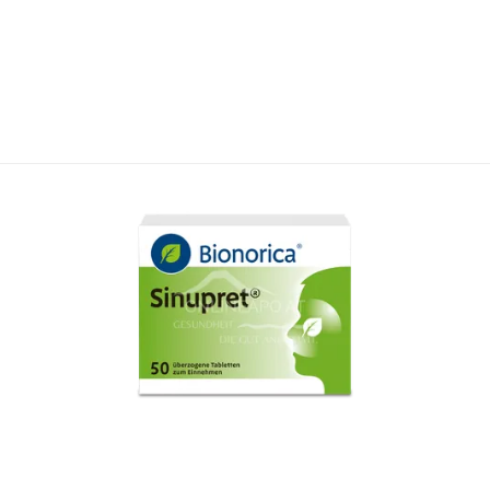
ocknen. Die Sicherheits-Klinge am Griff in der Mitte soweit 
n ziehen, um die Hornhaut in dünnen Schichten zu entfernen. 
on Kindern aufbewahren. Bei Diabetes oder schweren Hautd
1