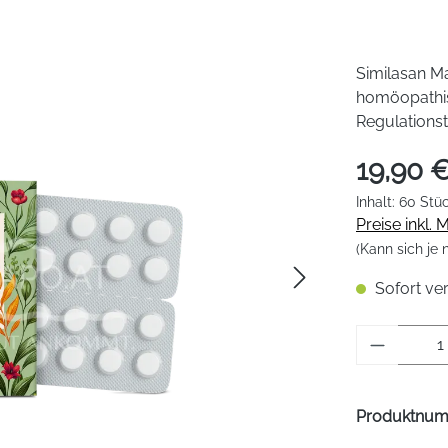
Similasan M
homöopathisc
Regulationst
19,90 
Inhalt:
60 Stü
Preise inkl.
(Kann sich je
Sofort ver
Produkt 
Produktnu