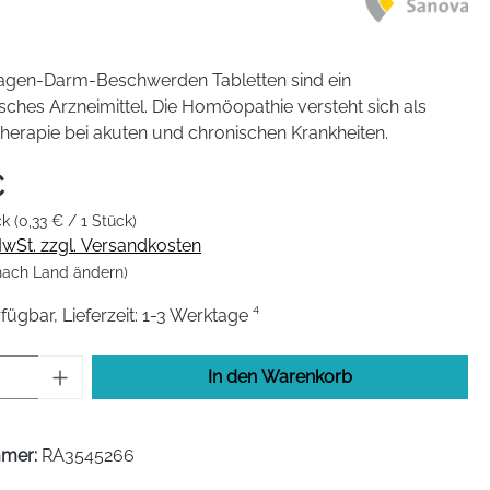
agen-Darm-Beschwerden Tabletten sind ein
hes Arzneimittel. Die Homöopathie versteht sich als
herapie bei akuten und chronischen Krankheiten.
€
ck
(0,33 € / 1 Stück)
 MwSt. zzgl. Versandkosten
 nach Land ändern)
fügbar, Lieferzeit: 1-3 Werktage ⁴
Anzahl: Gib den gewünschten Wert ein od
In den Warenkorb
mmer:
RA3545266