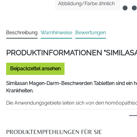
Abbildung/Farbe ähnlich
Beschreibung
Warnhinweise
Bewertungen
PRODUKTINFORMATIONEN "SIMILA
Beipackzettel ansehen
Similasan Magen-Darm-Beschwerden Tabletten sind ein hom
Krankheiten.
Die Anwendungsgebiete leiten sich von den homöopathisch
Dazu gehört die unterstützende Behandlung von
:
Durchfall und Erbrechen mit Krämpfen,
PRODUKTEMPFEHLUNGEN FÜR SIE
Akute Magen-Darm-Beschwerden nach Genuss schlec