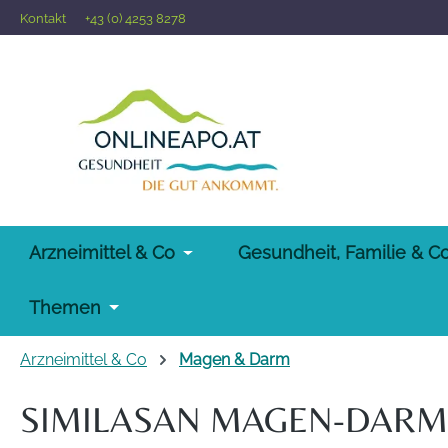
Kontakt
+43 (0) 4253 8278
 Hauptinhalt springen
Zur Suche springen
Zur Hauptnavigation springen
Arzneimittel & Co
Gesundheit, Familie & C
Themen
Arzneimittel & Co
Magen & Darm
SIMILASAN MAGEN-DARM-