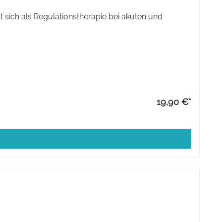
,25 mg Hydrargyrum bichloratum D6, 6,25 mg Podophyllum
 sich als Regulationstherapie bei akuten und
19,90 €*