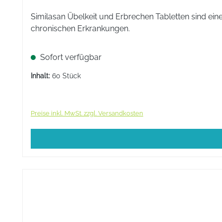
1 Tablette enthält: Die Wirkstoffe sind: 6,25 mg A
Similasan Übelkeit und Erbrechen Tabletten sind ein
peltatum D6.
chronischen Erkrankungen.
Die sonstigen Bestandteile sind: Lactose-Monohydrat
Sofort verfügbar
Stück:
Inhalt:
60 Stück
Arzneimittel:
Preise inkl. MwSt. zzgl. Versandkosten