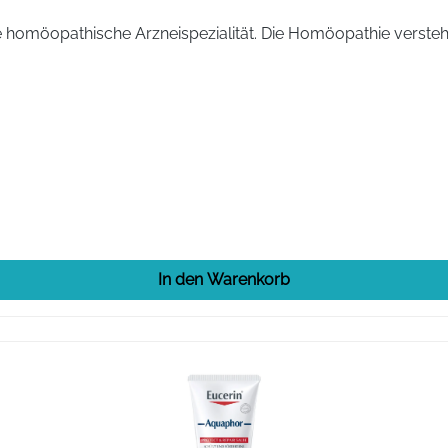
cidum arsenicosum D6, 6,25 mg Psychotria ipecacuanha D6, 6
e homöopathische Arzneispezialität. Die Homöopathie versteht
, Magnesiumstearat, Maisstärke.
60
Ja
In den Warenkorb