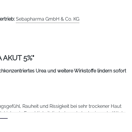
ertrieb:
Sebapharma GmbH & Co. KG
AKUT 5%"
onzentriertes Urea und weitere Wirkstoffe lindern sofort
ühl, Rauheit und Rissigkeit bei sehr trockener Haut
 intensiv Feuchtigkeit, lindert rasch Juckreiz und glättet
d regenerierende Wirkung. Bisabolol, der Wirkstoff der
gt zum Schutz vor Austrocknung bei.