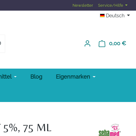
Newsletter
Service/Hilfe
Deutsch
0,00 €
Ware
ittel
Blog
Eigenmarken
5%, 75 ML