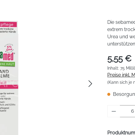
Die sebamed
extrem trock
Urea und wei
unterstützen
5,55 €
Inhalt:
75 Milli
Preise inkl.
(Kann sich je
Besorgungs
Produkt 
Produktnu