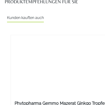
PRODUKTEMPFEHLUNGEN FÜR SIE
Darreichungsform
Kunden kauften auch
Creme
Produktgalerie überspringen
Anwendung
Ein- bis mehrmals täglich auf die Hände auftragen und sa
Einziehen massieren.
Hauttyp
Empfindliche Haut, trockene Haut
Inhaltsstoffe
Zusammensetzung: Aqua, Persea gratissima oil, Urea, Theo
Allantoin, Bisabolol, Carbomer, Citric Acid, Sodium Hydro
Produktion. Unsere Firmenphilosophie „Wissenschaft für 
Phytopharma Gemmo Mazerat Ginkgo Tropfe
Erkenntnisse – in die sebamed Produkte einfließen. Dahe