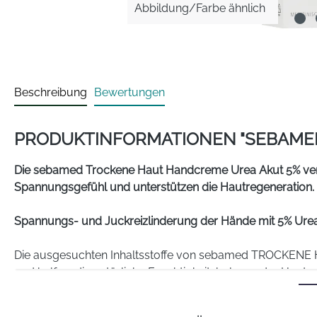
Abbildung/Farbe ähnlich
Beschreibung
Bewertungen
PRODUKTINFORMATIONEN "SEBAMED
Die sebamed Trockene Haut Handcreme Urea Akut 5% versor
Spannungsgefühl und unterstützen die Hautregeneration.
Spannungs- und Juckreizlinderung der Hände mit 5% Ure
Die ausgesuchten Inhaltsstoffe von sebamed TROCKENE 
und helfen, die natürliche Feuchtigkeitsbalance der Haut wi
sehr trockene Haut. Der Wirkkomplex mit Panthenol fördert
Kamille, trägt zur Reizlinderung bei. Ein Lipid-Komplex a