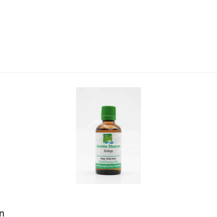
nft einreiben. Dabei auch die Handgelenke, die Fingerzwische
broma cacao seed butter, Glycerin, Panthenol, Glyceryl Stear
xide, Parfum, Benzyl Alcohol, Phenoxyethanol. Die aufgeführt
gesunde Haut“ lassen wir durch regelmäßige Überarbeitung un
n
r sind immer die Informationen auf dem Produkt ausschlaggeb