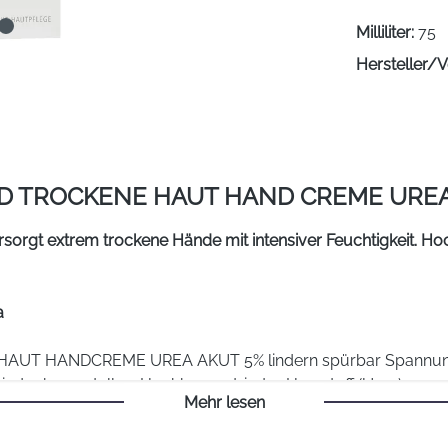
Milliliter:
75
Hersteller/V
 TROCKENE HAUT HAND CREME UREA 
gt extrem trockene Hände mit intensiver Feuchtigkeit. Hochk
a
HAUT HANDCREME UREA AKUT 5% lindern spürbar Spannungsgef
eder herzustellen. Hochkonzentrierter Harnstoff (Urea) spendet
Mehr lesen
 die Hautregeneration. Allantoin unterstützt die glättende un
us Avocadoöl und Olivenöl verbessert die Hautglätte und trä