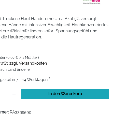
 Trockene Haut Handcreme Urea Akut 5% versorgt
ene Hände mit intensiver Feuchtigkeit. Hochkonzentriertes
tere Wirkstoffe lindern sofort Spannungsgefühl und
 die Hautregeneration.
liter
(0,07 € / 1 Milliliter)
 MwSt. zzgl. Versandkosten
 nach Land ändern)
zeit in 7 - 14 Werktagen ³
Anzahl: Gib den gewünschten Wert ein od
In den Warenkorb
mmer:
RA3399592