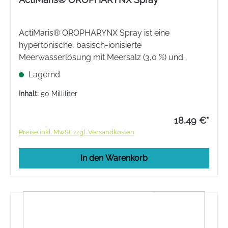
ActiMaris® OROPHARYNX Spray ist eine
hypertonische, basisch-ionisierte
Meerwasserlösung mit Meersalz (3,0 %) und
Oxychlorit NaOCl (0,2 %) und wirkt auf bio-
Lagernd
physikalischer Basis. Ideal bei Zahnfleisch- und
Schleimhautentzündungen, Schluckbeschwerden,
Inhalt:
50 Milliliter
uvm.
18,49 €*
Preise inkl. MwSt. zzgl. Versandkosten
In den Warenkorb