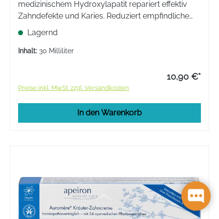
medizinischem Hydroxylapatit repariert effektiv
Zahndefekte und Karies. Reduziert empfindliche
Zahnhälse und sorgt für ein strahlendes Lächeln.
Lagernd
Ideal für alle, die Wert auf natürliche Zahnpflege
legen.
Inhalt:
30 Milliliter
10,90 €*
Preise inkl. MwSt. zzgl. Versandkosten
In den Warenkorb