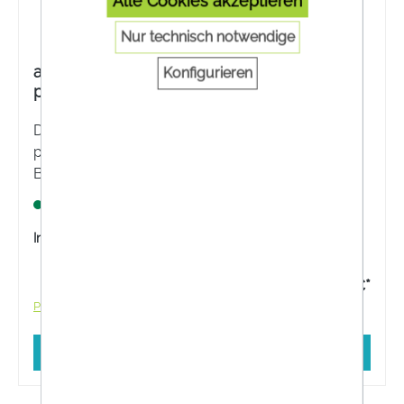
Alle Cookies akzeptieren
Nur technisch notwendige
agwa super clean dent Silber – Zahnbürste
Konfigurieren
pink
Die agwa super clean dent Silber – Zahnbürste
pink reinigt Zähne sanft und effektiv. Mittelweiche
Borsten mit Silberpartikeln schonen das
Zahnfleisch.
Lagernd
Inhalt:
1 Stück
15,90 €*
Preise inkl. MwSt. zzgl. Versandkosten
In den Warenkorb