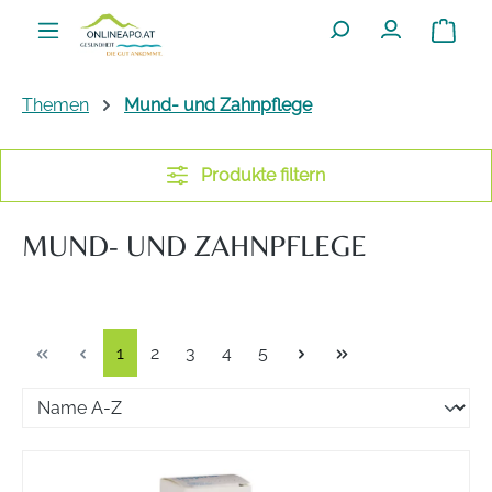
Zum Hauptinhalt springen
Warenko
Themen
Mund- und Zahnpflege
Produkte filtern
MUND- UND ZAHNPFLEGE
Seite
Seite
Seite
Seite
Seite
1
2
3
4
5