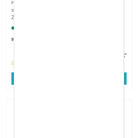
Hansaplast Antibakteriell Aqua Protect XL ist ein
steriler Wundverband mit antibakteriellem Silber.
Zum Schutz mittelgroßer und größerer Wunden.
Auch nach kleinen operativen Eingriffen.
Lagernd
Inhalt:
5 Stück
6,00 €*
Preise inkl. MwSt. zzgl. Versandkosten
In den Warenkorb