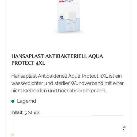
HANSAPLAST ANTIBAKTERIELL AQUA
PROTECT 4XL
Hansaplast Antibakteriell Aqua Protect 4XL ist ein
wasserdichter und steriler Wundverband mit einer
nicht klebenden und hochabsorbierenden
Wundauflage. Zum Schutz mittelgroßer und
Lagernd
größerer Wunden. Auch nach kleinen operativen
Eingriffen.
Inhalt:
5 Stück
15,30 €*
Preise inkl. MwSt. zzgl. Versandkosten