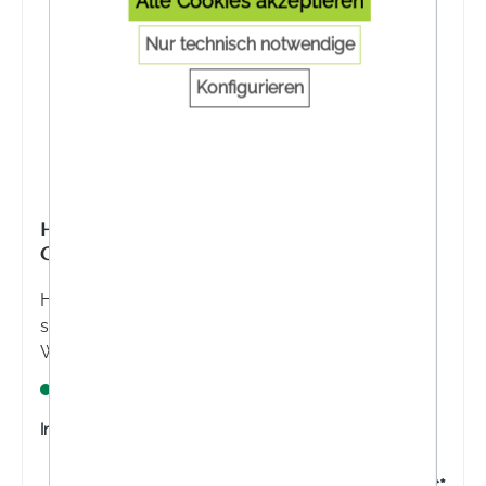
Alle Cookies akzeptieren
Nur technisch notwendige
Konfigurieren
HANSAPLAST CLASSIC PFLASTER
GROSSPACKUNG 5M X 6CM
Hansaplast Classic Großpackung 5m x 6cm - Zur
schnellen Versorgung von kleinen oberflächlichen
Wunden, wie Schnitt- und Schürfwunden.
Lagernd
Inhalt:
1 Stück