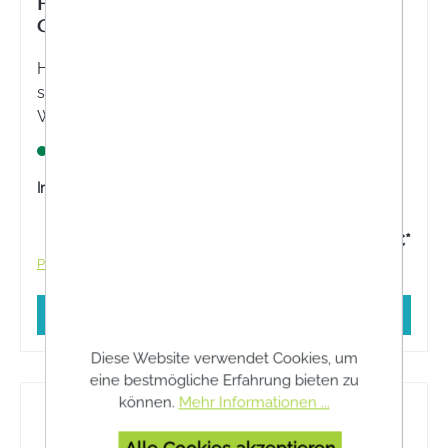
HANSAPLAST CLASSIC PFLASTER
GROSSPACKUNG 5M X 4CM
Hansaplast Classic Großpackung 5m x 4cm - Zur
schnellen Versorgung von kleinen oberflächlichen
Wunden, wie Schnitt- und Schürfwunden.
Lagernd
Inhalt:
1 Stück
14,10 €*
Preise inkl. MwSt. zzgl. Versandkosten
In den Warenkorb
Diese Website verwendet Cookies, um
eine bestmögliche Erfahrung bieten zu
können.
Mehr Informationen ...