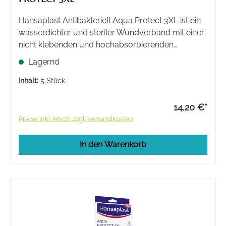
Hansaplast Antibakteriell Aqua Protect 3XL ist ein
wasserdichter und steriler Wundverband mit einer
nicht klebenden und hochabsorbierenden
Wundauflage. Zum Schutz mittelgroßer und
Lagernd
größerer Wunden. Auch nach kleinen operativen
Eingriffen.
Inhalt:
5 Stück
14,20 €*
Preise inkl. MwSt. zzgl. Versandkosten
In den Warenkorb