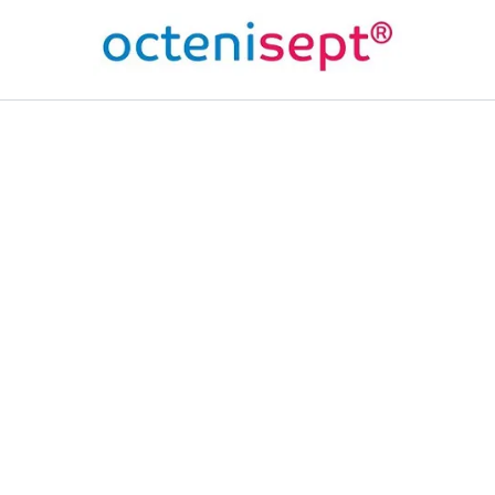
ENISEPT® - DESINFIZIERT
NDEN
kte von octenisept® bieten Schutz, Hygiene und schnelle Hei
 insbesondere das Wund- und Schleimhautantiseptikum, sin
, Infektionen vorzubeugen, Wunden zu desinfizieren und die 
tützen, ohne die Haut zu reizen.
ENISEPT®