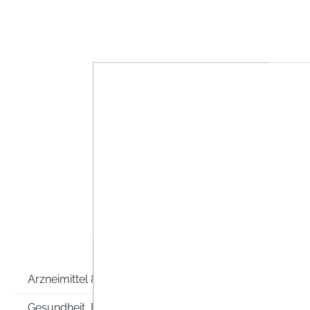
OCT
WU
Die Produ
Produkte,
ausgelegt
zu unters
Arzneimittel & Co
OCT
Gesundheit, Familie & Co