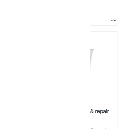
octenisept® protect & repair
cream